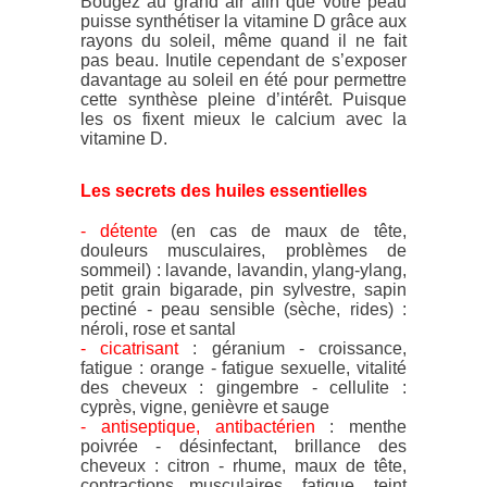
Bougez au grand air afin que votre peau
puisse synthétiser la vitamine D grâce aux
rayons du soleil, même quand il ne fait
pas beau. Inutile cependant de s’exposer
davantage au soleil en été pour permettre
cette synthèse pleine d’intérêt. Puisque
les os fixent mieux le calcium avec la
vitamine D.
Les secrets des huiles essentielles
- détente
(en cas de maux de tête,
douleurs musculaires, problèmes de
sommeil) : lavande, lavandin, ylang-ylang,
petit grain bigarade, pin sylvestre, sapin
pectiné - peau sensible (sèche, rides) :
néroli, rose et santal
- cicatrisant
: géranium - croissance,
fatigue : orange - fatigue sexuelle, vitalité
des cheveux : gingembre - cellulite :
cyprès, vigne, genièvre et sauge
- antiseptique, antibactérien
: menthe
poivrée - désinfectant, brillance des
cheveux : citron - rhume, maux de tête,
contractions musculaires, fatigue, teint