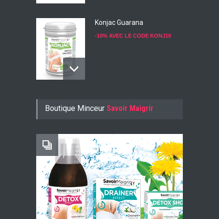
Konjac Guarana
-10% AVEC LE CODE KONJ10
Faites Votre Bilan Minceur
Boutique Minceur
Savoir Maigrir
GRATUIT
Retrouvez nos Magazines
1 N° OFFERT