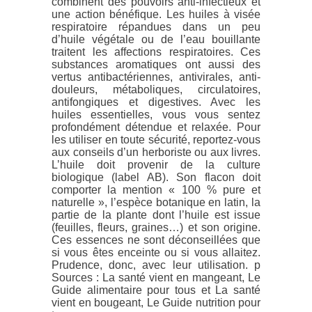
combinent des pouvoirs anti-infectieux et
une action bénéfique. Les huiles à visée
respiratoire répandues dans un peu
d’huile végétale ou de l’eau bouillante
traitent les affections respiratoires. Ces
substances aromatiques ont aussi des
vertus antibactériennes, antivirales, anti-
douleurs, métaboliques, circulatoires,
antifongiques et digestives. Avec les
huiles essentielles, vous vous sentez
profondément détendue et relaxée. Pour
les utiliser en toute sécurité, reportez-vous
aux conseils d’un herboriste ou aux livres.
L’huile doit provenir de la culture
biologique (label AB). Son flacon doit
comporter la mention « 100 % pure et
naturelle », l’espèce botanique en latin, la
partie de la plante dont l’huile est issue
(feuilles, fleurs, graines…) et son origine.
Ces essences ne sont déconseillées que
si vous êtes enceinte ou si vous allaitez.
Prudence, donc, avec leur utilisation. p
Sources : La santé vient en mangeant, Le
Guide alimentaire pour tous et La santé
vient en bougeant, Le Guide nutrition pour