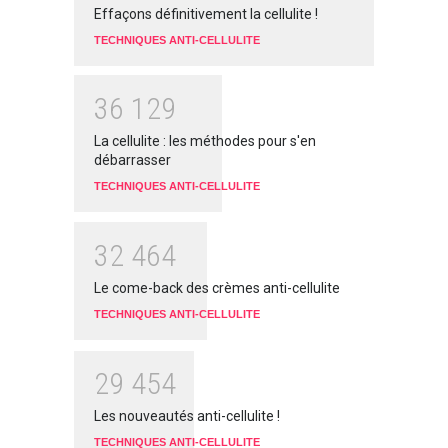
Effaçons définitivement la cellulite !
TECHNIQUES ANTI-CELLULITE
3
6
1
2
9
La cellulite : les méthodes pour s'en
débarrasser
TECHNIQUES ANTI-CELLULITE
3
2
4
6
4
Le come-back des crèmes anti-cellulite
TECHNIQUES ANTI-CELLULITE
2
9
4
5
4
Les nouveautés anti-cellulite !
TECHNIQUES ANTI-CELLULITE