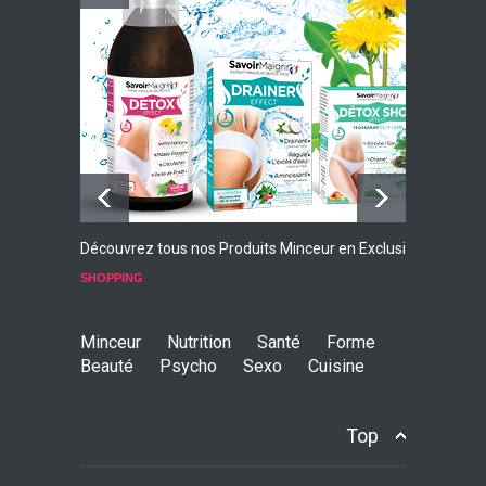
Faites Votre Bilan Minceur
GRATUIT
Découvrez tous nos Produits Minceur en Exclusivité
L
p
SHOPPING
S
Minceur
Nutrition
Santé
Forme
Beauté
Psycho
Sexo
Cuisine
Top