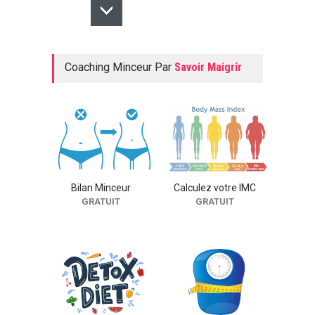
Le bruit a un impact sur
notre comportement
NEWS
Coaching Minceur Par
Savoir Maigrir
Marcher est source
d'apaisement
NEWS
Bilan Minceur
Calculez votre IMC
GRATUIT
GRATUIT