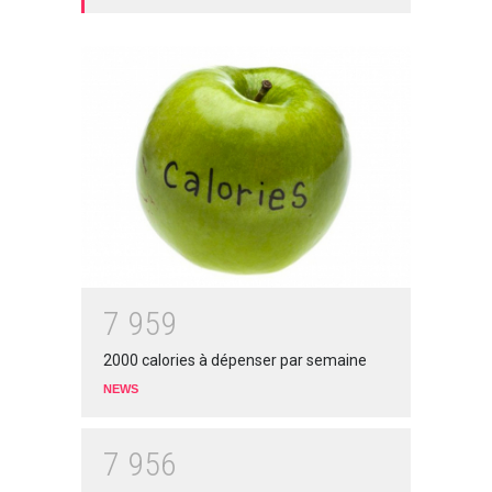
7
9
5
9
2000 calories à dépenser par semaine
NEWS
7
9
5
6