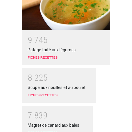
9
7
4
5
Potage taillé aux légumes
FICHES RECETTES
8
2
2
5
Soupe aux nouilles et au poulet
FICHES RECETTES
7
8
3
9
Magret de canard aux baies