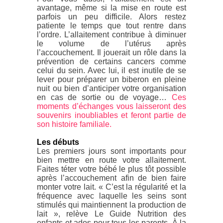
avantage, même si la mise en route est
parfois un peu difficile. Alors restez
patiente le temps que tout rentre dans
l’ordre. L’allaitement contribue à diminuer
le volume de l’utérus après
l’accouchement. Il jouerait un rôle dans la
prévention de certains cancers comme
celui du sein. Avec lui, il est inutile de se
lever pour préparer un biberon en pleine
nuit ou bien d’anticiper votre organisation
en cas de sortie ou de voyage…
Ces
moments d’échanges vous laisseront des
souvenirs inoubliables et feront partie de
son histoire familiale.
Les débuts
Les premiers jours sont importants pour
bien mettre en route votre allaitement.
Faites téter votre bébé le plus tôt possible
après l’accouchement afin de bien faire
monter votre lait. « C’est la régularité et la
fréquence avec laquelle les seins sont
stimulés qui maintiennent la production de
lait », relève Le Guide Nutrition des
enfants et ados pour tous les parents. À la