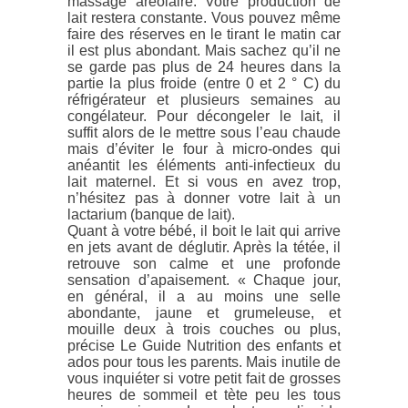
massage aréolaire. Votre production de
lait restera constante. Vous pouvez même
faire des réserves en le tirant le matin car
il est plus abondant. Mais sachez qu’il ne
se garde pas plus de 24 heures dans la
partie la plus froide (entre 0 et 2 ° C) du
réfrigérateur et plusieurs semaines au
congélateur. Pour décongeler le lait, il
suffit alors de le mettre sous l’eau chaude
mais d’éviter le four à micro-ondes qui
anéantit les éléments anti-infectieux du
lait maternel. Et si vous en avez trop,
n’hésitez pas à donner votre lait à un
lactarium (banque de lait).
Quant à votre bébé, il boit le lait qui arrive
en jets avant de déglutir. Après la tétée, il
retrouve son calme et une profonde
sensation d’apaisement. « Chaque jour,
en général, il a au moins une selle
abondante, jaune et grumeleuse, et
mouille deux à trois couches ou plus,
précise Le Guide Nutrition des enfants et
ados pour tous les parents. Mais inutile de
vous inquiéter si votre petit fait de grosses
heures de sommeil et tète peu les tous