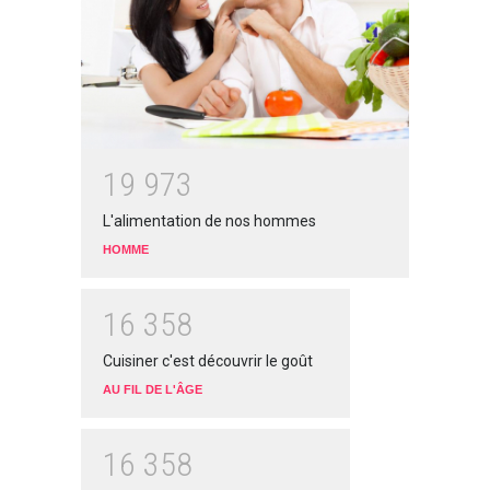
1
9
9
7
3
L'alimentation de nos hommes
HOMME
1
6
3
5
8
Cuisiner c'est découvrir le goût
AU FIL DE L'ÂGE
1
6
3
5
8