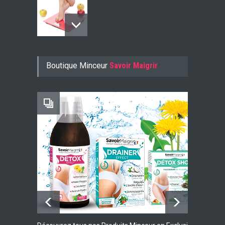
Konjac Guarana
Boutique Minceur
Savoir Maigrir
-10% AVEC LE CODE KONJ10
Faites Votre Bilan Minceur
GRATUIT