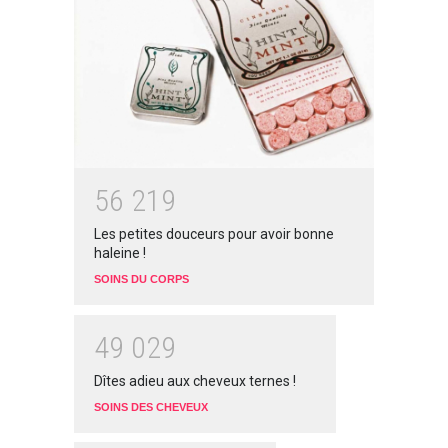
5
6
2
1
9
Les petites douceurs pour avoir bonne
haleine !
SOINS DU CORPS
4
9
0
2
9
Dîtes adieu aux cheveux ternes !
SOINS DES CHEVEUX