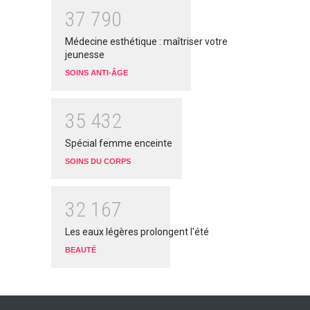
3
7
7
9
0
Médecine esthétique : maîtriser votre
jeunesse
SOINS ANTI-ÂGE
3
5
4
3
2
Spécial femme enceinte
SOINS DU CORPS
3
2
1
6
7
Les eaux légères prolongent l'été
BEAUTÉ