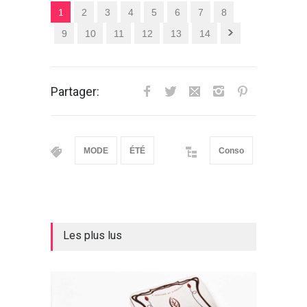
1
2
3
4
5
6
7
8
9
10
11
12
13
14
Partager:
MODE
ÉTÉ
Conso
Les plus lus