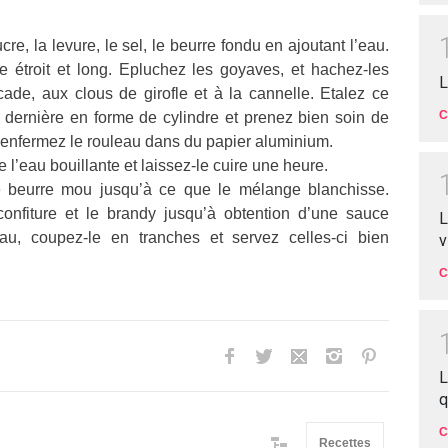
re, la levure, le sel, le beurre fondu en ajoutant l’eau.
le étroit et long. Epluchez les goyaves, et hachez-les
L
de, aux clous de girofle et à la cannelle. Etalez ce
C
 dernière en forme de cylindre et prenez bien soin de
is enfermez le rouleau dans du papier aluminium.
 l’eau bouillante et laissez-le cuire une heure.
e beurre mou jusqu’à ce que le mélange blanchisse.
confiture et le brandy jusqu’à obtention d’une sauce
L
au, coupez-le en tranches et servez celles-ci bien
v
C
L
q
C
Recettes