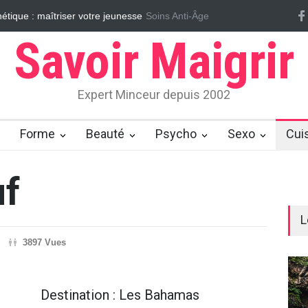
tique : maîtriser votre jeunesse
Soins Anti-Âge
Vrai/Faux sur le cellulite
Massages
Savoir Maigrir
Expert Minceur depuis 2002
Forme
Beauté
Psycho
Sexo
Cui
uf
L
3897 Vues
Destination : Les Bahamas