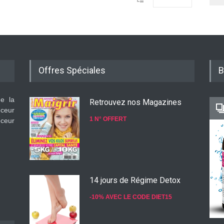
Offres Spéciales
B
de la
Retrouvez nos Magazines
nceur
1 N° OFFERT
nceur
14 jours de Régime Detox
-10% AVEC LE CODE DIET15