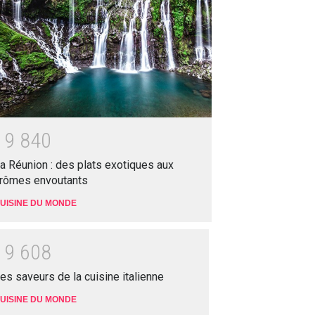
1
9
8
4
0
a Réunion : des plats exotiques aux
rômes envoutants
UISINE DU MONDE
1
9
6
0
8
es saveurs de la cuisine italienne
UISINE DU MONDE