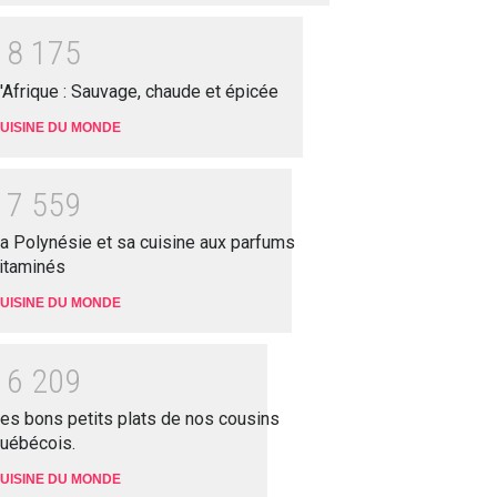
1
8
1
7
5
'Afrique : Sauvage, chaude et épicée
UISINE DU MONDE
1
7
5
5
9
a Polynésie et sa cuisine aux parfums
itaminés
UISINE DU MONDE
1
6
2
0
9
es bons petits plats de nos cousins
uébécois.
UISINE DU MONDE