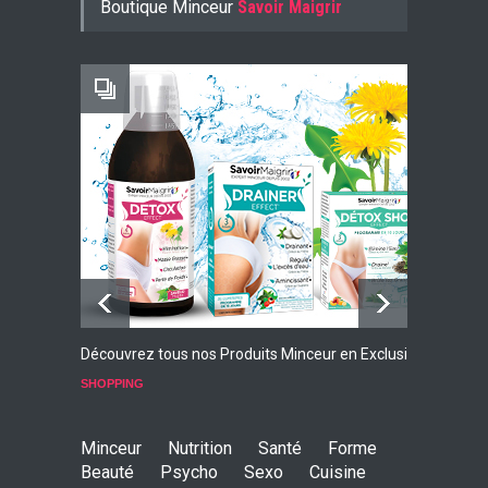
Boutique Minceur
Savoir Maigrir
-10% AVEC LE CODE KONJ10
Faites Votre Bilan Minceur
GRATUIT
Découvrez tous nos Produits Minceur en Exclusivité
L
p
SHOPPING
S
Minceur
Nutrition
Santé
Forme
Beauté
Psycho
Sexo
Cuisine