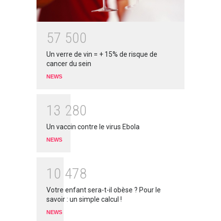
5
7
5
0
0
Un verre de vin = + 15% de risque de
cancer du sein
NEWS
1
3
2
8
0
Un vaccin contre le virus Ebola
NEWS
1
0
4
7
8
Votre enfant sera-t-il obèse ? Pour le
savoir : un simple calcul !
NEWS