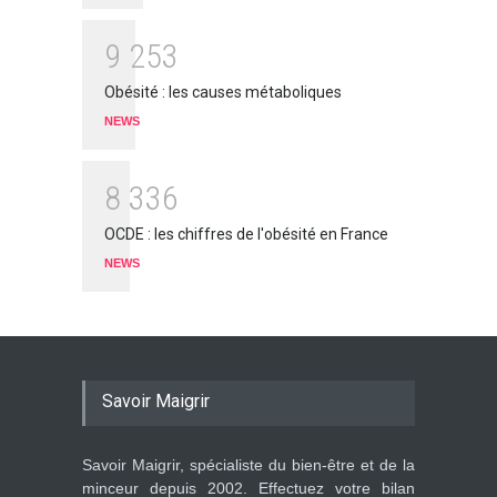
9
2
5
3
Obésité : les causes métaboliques
NEWS
8
3
3
6
OCDE : les chiffres de l'obésité en France
NEWS
Savoir Maigrir
Savoir Maigrir, spécialiste du bien-être et de la
minceur depuis 2002. Effectuez votre bilan