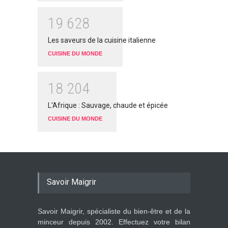
1
9
6
2
8
Les saveurs de la cuisine italienne
CUISINE DU MONDE
1
8
2
0
4
L'Afrique : Sauvage, chaude et épicée
CUISINE DU MONDE
Savoir Maigrir
Savoir Maigrir, spécialiste du bien-être et de la
minceur depuis 2002. Effectuez votre bilan