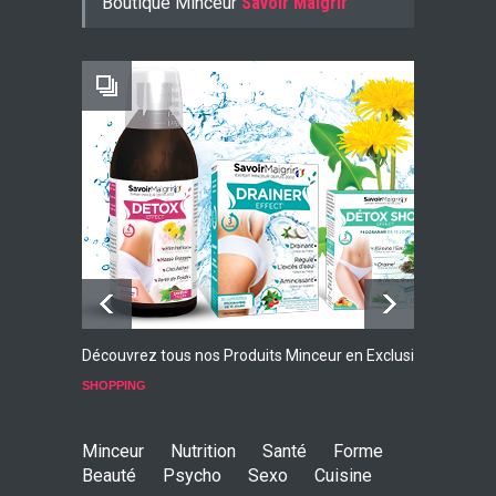
Boutique Minceur
Savoir Maigrir
-10% AVEC LE CODE KONJ10
Faites Votre Bilan Minceur
GRATUIT
Découvrez tous nos Produits Minceur en Exclusivité
L
p
SHOPPING
S
Minceur
Nutrition
Santé
Forme
Beauté
Psycho
Sexo
Cuisine