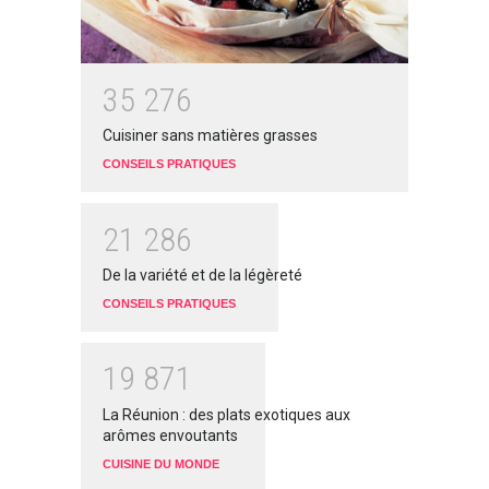
3
5
2
7
6
Cuisiner sans matières grasses
CONSEILS PRATIQUES
2
1
2
8
6
De la variété et de la légèreté
CONSEILS PRATIQUES
1
9
8
7
1
La Réunion : des plats exotiques aux
arômes envoutants
CUISINE DU MONDE