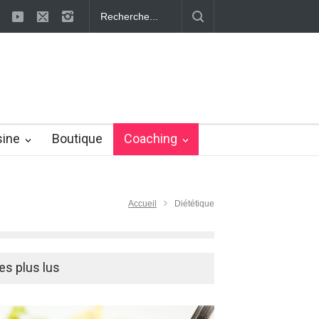
s définitivement la cellulite !
La cellulite : les méthodes pour s'en d
sine
Boutique
Coaching
Accueil
Diététique
es plus lus