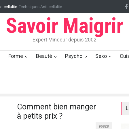
e cellulite
Techniques Anti-cellulite
Massages ayurvédiques pour éliminer la cellulite
Effaçon
Savoir Maigrir
Expert Minceur depuis 2002
Forme
Beauté
Psycho
Sexo
Cui
Comment bien manger
L
à petits prix ?
96828