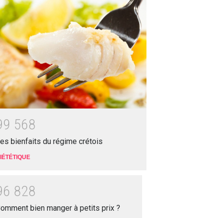
9
9
5
6
8
es bienfaits du régime crétois
IÉTÉTIQUE
9
6
8
2
8
omment bien manger à petits prix ?