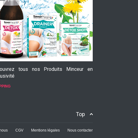
ouvrez tous nos Produits Minceur en
Le Garcinia Cam
usivité
prouvée
PPING
SHOPPING
Top
nous
CGV
Mentions légales
Nous contacter