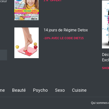
1 N° OFFERT
nceur
14 jours de Régime Detox
-10% AVEC LE CODE DIET15
Déc
Excl
Konjac Guarana
SHO
-10% AVEC LE CODE KONJ10
me
Beauté
Psycho
Sexo
Cuisine
Qui sommes-
Faites Votre Bilan Minceur