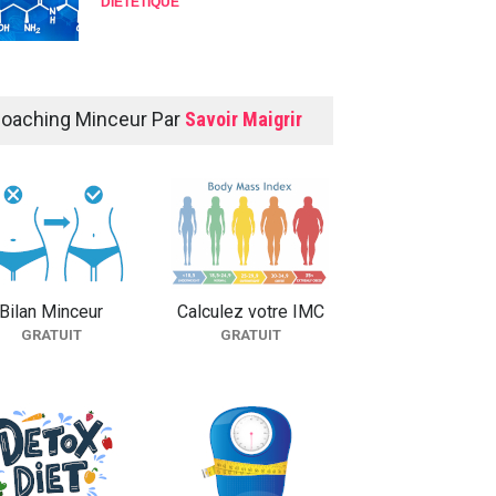
DIÉTÉTIQUE
Saveurs, fraîcheur et
diététique...
oaching Minceur Par
Savoir Maigrir
DIÉTÉTIQUE
Des menus pleine forme !
DIÉTÉTIQUE
Bilan Minceur
Calculez votre IMC
GRATUIT
GRATUIT