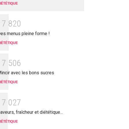
IÉTÉTIQUE
1
7
8
2
0
es menus pleine forme !
IÉTÉTIQUE
1
7
5
0
6
incir avec les bons sucres
IÉTÉTIQUE
1
7
0
2
7
aveurs, fraîcheur et diététique...
IÉTÉTIQUE