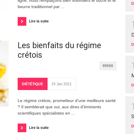
ligne, nous remplaçons bien volontiers le sucre et le
D
beurre traditionnel par ...
Lire la suite
D
Les bienfaits du régime
D
crétois
99568
M
DIÉTÉTIQUE
25 Jan 2021
D
Le régime crétois, prometteur d'une meilleure santé
? Il semblerait que oui, aux dires d'éminents
scientifiques spécialistes en ...
S
D
Lire la suite