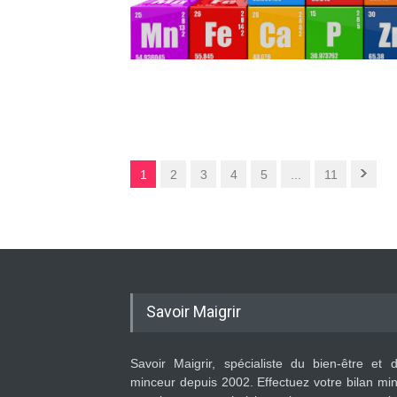
1
2
3
4
5
...
11
Savoir Maigrir
Savoir Maigrir, spécialiste du bien-être et 
minceur depuis 2002. Effectuez votre bilan mi