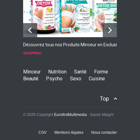
Découvrez tous nos Produits Minceur en Exclusivité
L
p
SHOPPING
S
Minceur
Nutrition
Santé
Forme
Beauté
Psycho
Sexo
Cuisine
Top
© 2026 Copyright
EurofirstMultimedia
- Savoir Maigrir
CGV
Mentions légales
Nous contacter