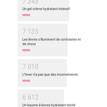
7
3
4
3
Un gel crème hydratant intensif
NEWS
7
1
3
5
Les lèvres s'illuminent de contrastes et
de chocs
NEWS
7
0
1
0
L’hiver n’a pas que des inconvénients
NEWS
6
6
1
2
Un baume à lèvres hydratant teinté