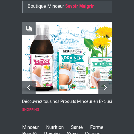
Konjac Guarana
Boutique Minceur
Savoir Maigrir
-10% AVEC LE CODE KONJ10
Faites Votre Bilan Minceur
GRATUIT
Découvrez tous nos Produits Minceur en Exclusivité
L
p
SHOPPING
S
Minceur
Nutrition
Santé
Forme
Beauté
Psycho
Sexo
Cuisine