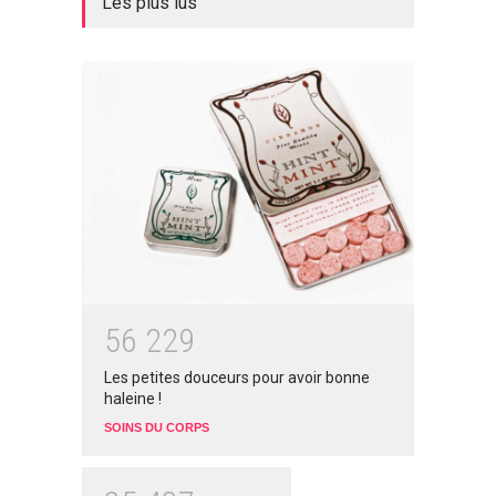
Les plus lus
5
6
2
2
9
Les petites douceurs pour avoir bonne
haleine !
SOINS DU CORPS