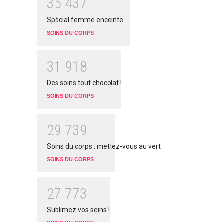
3
5
4
3
7
Spécial femme enceinte
SOINS DU CORPS
3
1
9
1
8
Des soins tout chocolat !
SOINS DU CORPS
2
9
7
3
9
Soins du corps : mettez-vous au vert
SOINS DU CORPS
2
7
7
7
3
Sublimez vos seins !