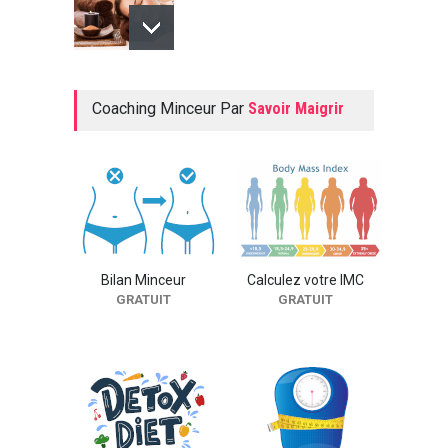
Nail Art : Faîtes de vos
Coaching Minceur Par
Savoir Maigrir
ongles une œuvre d'art
SOINS DU CORPS
Spécial femme enceinte
SOINS DU CORPS
Bilan Minceur
Calculez votre IMC
GRATUIT
GRATUIT