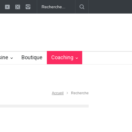
s ayurvédiques pour éliminer la cellulite
Effaçons définitivement la ce
sine
Boutique
Coaching
Accueil
Recherche