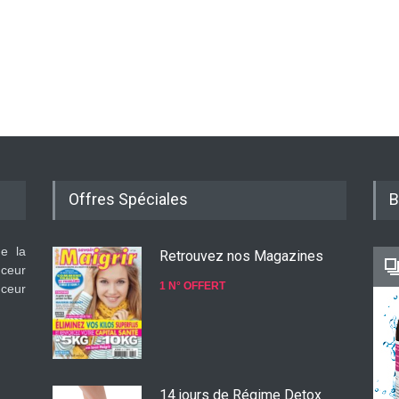
Offres Spéciales
B
de la
Retrouvez nos Magazines
nceur
1 N° OFFERT
nceur
14 jours de Régime Detox