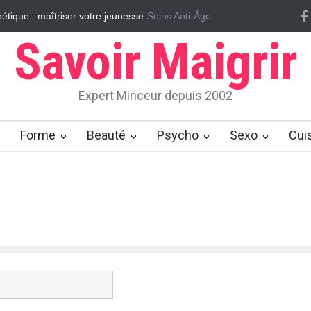
étique : maîtriser votre jeunesse
Soins Anti-Âge
Vrai/Faux sur le cellulite
Massage
Savoir Maigrir
Expert Minceur depuis 2002
Forme
Beauté
Psycho
Sexo
Cui