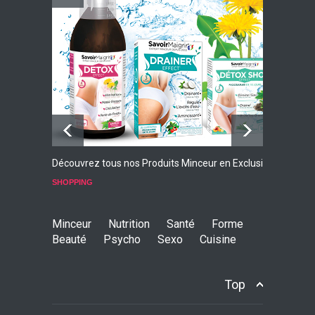
Faites Votre Bilan Minceur
GRATUIT
Découvrez tous nos Produits Minceur en Exclusivité
L
p
SHOPPING
S
Minceur
Nutrition
Santé
Forme
Beauté
Psycho
Sexo
Cuisine
Top