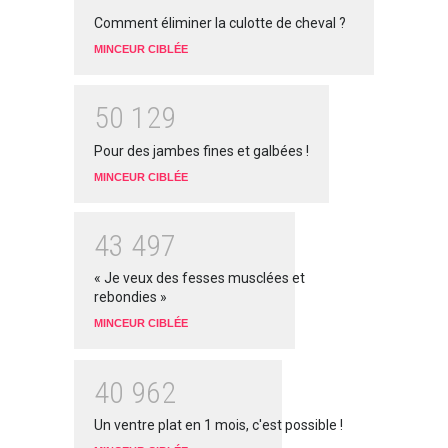
Comment éliminer la culotte de cheval ?
MINCEUR CIBLÉE
5
0
1
2
9
Pour des jambes fines et galbées !
MINCEUR CIBLÉE
4
3
4
9
7
« Je veux des fesses musclées et
rebondies »
MINCEUR CIBLÉE
4
0
9
6
2
Un ventre plat en 1 mois, c'est possible !