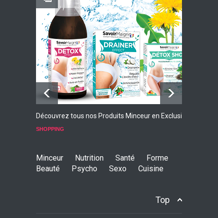
Faites Votre Bilan Minceur
GRATUIT
Découvrez tous nos Produits Minceur en Exclusivité
L
p
SHOPPING
S
Minceur
Nutrition
Santé
Forme
Beauté
Psycho
Sexo
Cuisine
Top