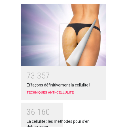
7
3
3
5
7
Effaçons définitivement la cellulite !
TECHNIQUES ANTI-CELLULITE
3
6
1
6
0
La cellulite : les méthodes pour s'en
débarrasser