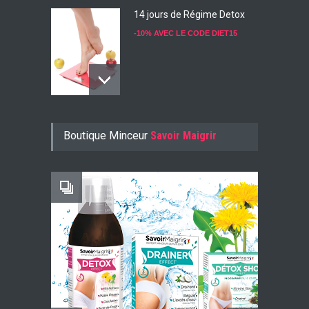
14 jours de Régime Detox
-10% AVEC LE CODE DIET15
Konjac Guarana
Boutique Minceur
Savoir Maigrir
-10% AVEC LE CODE KONJ10
Faites Votre Bilan Minceur
GRATUIT