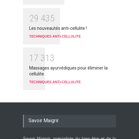
2
9
4
3
5
Les nouveautés anti-cellulite !
TECHNIQUES ANTI-CELLULITE
1
7
3
1
3
Massages ayurvédiques pour éliminer la
cellulite
TECHNIQUES ANTI-CELLULITE
Savoir Maigrir
Savoir Maigrir, spécialiste du bien-être et de la