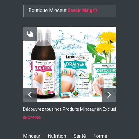
Konjac Guarana
Boutique Minceur
Savoir Maigrir
-10% AVEC LE CODE KONJ10
Faites Votre Bilan Minceur
GRATUIT
Découvrez tous nos Produits Minceur en Exclusivité
L
p
SHOPPING
S
Minceur
Nutrition
Santé
Forme