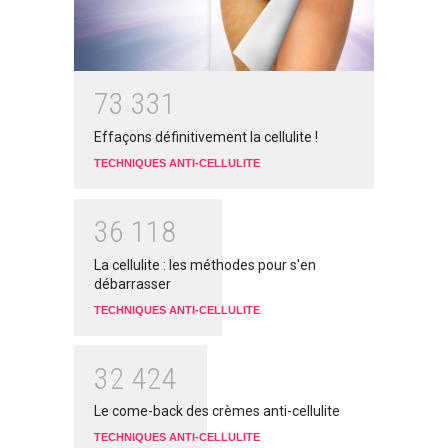
7
3
3
3
1
Effaçons définitivement la cellulite !
TECHNIQUES ANTI-CELLULITE
3
6
1
1
8
La cellulite : les méthodes pour s'en
débarrasser
TECHNIQUES ANTI-CELLULITE
3
2
4
2
4
Le come-back des crèmes anti-cellulite
TECHNIQUES ANTI-CELLULITE