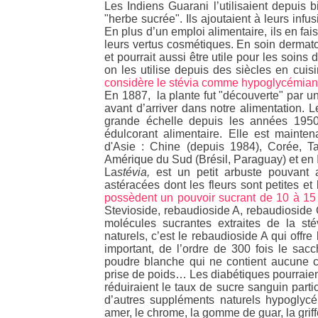
Les Indiens Guarani l’utilisaient depuis 
"herbe sucrée". Ils ajoutaient à leurs infu
En plus d’un emploi alimentaire, ils en fai
leurs vertus cosmétiques. En soin dermatol
et pourrait aussi être utile pour les soins
on les utilise depuis des siècles en cuis
considère le stévia comme hypoglycémiant,
En 1887, la plante fut "découverte" par un 
avant d’arriver dans notre alimentation. L
grande échelle depuis les années 1950 
édulcorant alimentaire. Elle est main
d'Asie : Chine (depuis 1984), Corée, T
Amérique du Sud (Brésil, Paraguay) et en I
La
stévia,
est un petit arbuste pouvant 
astéracées dont les fleurs sont petites e
possèdent un pouvoir sucrant de 10 à 15
Stevioside, rebaudioside A, rebaudioside 
molécules sucrantes extraites de la sté
naturels, c’est le rebaudioside A qui offre 
important, de l’ordre de 300 fois le sacc
poudre blanche qui ne contient aucune c
prise de poids… Les diabétiques pourraien
réduiraient le taux de sucre sanguin par
d’autres suppléments naturels hypoglycé
amer, le chrome, la gomme de guar, la griffe