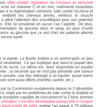
 son
effet sédatif, régulateur de l'humeur et stimulant
s riche en vitamine C et en zinc, nutriments essentiels
cipe à la régénération cellulaire, lutte contre l'eczéma et
 embellit les cheveux ternes, renforce le muscle
 attiré l'attention des scientifiques pour son potentiel
ion. Elle ne simulerait en aucun cas l’appétit. De plus,
ugmentation de glucose dans le sang, en plus d'avoir
rance au glucose que ce soit chez les patients atteints
n bonne santé.
de la plante. La feuille entière a un arrière-goût un peu
e à neutraliser. Ce qui explique que dans la plupart des
à du sucre. La stévia est donc disponible en poudre
finée ; la seconde qui ne l'est pas présente une saveur
t en poudre, une fois mélangé à un liquide, aurait moins
sés sont aussi offerts (menthe, vanille, etc.).
t par la Commission européenne depuis le 2 décembre
e, dopé par les problèmes de lutte contre le diabète et
oupe européen capable de concurrencer la Chine, premier
 utilisation s’est très développée puisqu’elle a conquis
s édulcorants de table
, estimé l'an passé à 70 millions