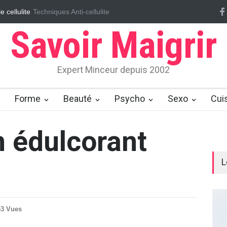
e cellulite
Techniques Anti-cellulite
Massages ayurvédiques pour éliminer la cellulite
Effaçon
Savoir Maigrir
Expert Minceur depuis 2002
Forme
Beauté
Psycho
Sexo
Cui
n édulcorant
L
53 Vues