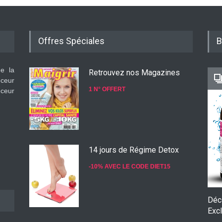
Offres Spéciales
B
de la
Retrouvez nos Magazines
nceur
1 N° OFFERT
nceur
14 jours de Régime Detox
-10% AVEC LE CODE DIET15
Déc
Excl