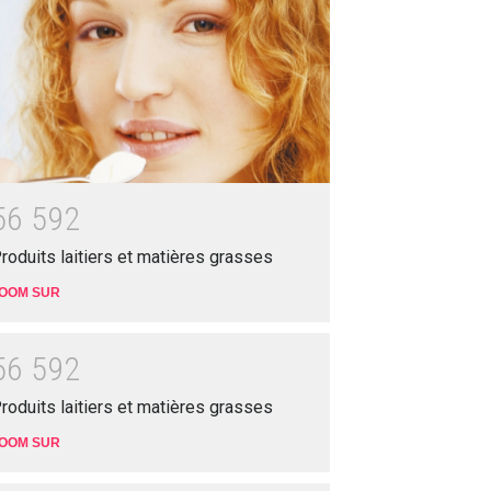
5
6
5
9
2
roduits laitiers et matières grasses
OOM SUR
5
6
5
9
2
roduits laitiers et matières grasses
OOM SUR