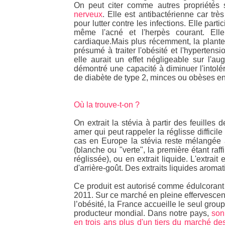
On peut citer comme autres propriétés
nerveux
. Elle est antibactérienne car trè
pour lutter contre les infections. Elle parti
même l'acné et l'herpès courant. Elle
cardiaque.Mais plus récemment, la plante a
présumé à traiter l'obésité et l'hypertens
elle aurait un effet négligeable sur l'a
démontré une capacité à diminuer l'intolé
de diabète de type 2, minces ou obèses e
Où la trouve-t-on ?
On extrait la stévia à partir des feuilles 
amer qui peut rappeler la réglisse difficil
cas en Europe la stévia reste mélangée 
(blanche ou "verte", la première étant raf
réglissée), ou en extrait liquide. L'extrai
d'arrière-goût. Des extraits liquides aromati
Ce produit est autorisé comme édulcoran
2011. Sur ce marché en pleine effervescenc
l’obésité, la France accueille le seul gr
producteur mondial. Dans notre pays,
son
en trois ans plus d'un tiers du marché de