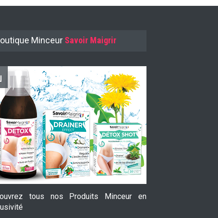
outique Minceur
Savoir Maigrir
ouvrez tous nos Produits Minceur en
Le Garcinia Cam
usivité
prouvée