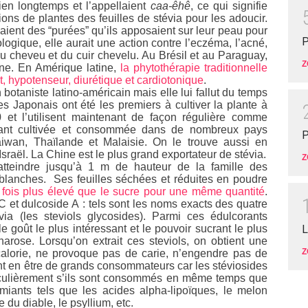
bien longtemps et l’appellaient
caa-êhê
, ce qui signifie
sions de plantes des feuilles de stévia pour les adoucir.
saient des “purées” qu’ils apposaient sur leur peau pour
P
ogique, elle aurait une action contre l’eczéma, l’acné,
 du cheveu et du cuir chevelu. Au Brésil et au Paraguay,
Z
ine. En Amérique latine,
la phytothérapie traditionnelle
 hypotenseur, diurétique et cardiotonique
.
botaniste latino-américain mais elle lui fallut du temps
es Japonais ont été les premiers à cultiver la plante à
et l’utilisent maintenant de façon régulière comme
tenant cultivée et consommée dans de nombreux pays
P
aiwan, Thaïlande et Malaisie. On le trouve aussi en
sraël. La Chine est le plus grand exportateur de stévia.
Z
atteindre jusqu’à 1 m de hauteur de la famille des
t blanches. Ses feuilles séchées et réduites en poudre
 fois plus élevé que le sucre pour une même quantité
.
C et dulcoside A : tels sont les noms exacts des quatre
via (les steviols glycosides). Parmi ces édulcorants
le goût le plus intéressant et le pouvoir sucrant le plus
L
harose. Lorsqu’on extrait ces steviols, on obtient une
Z
alorie, ne provoque pas de carie, n’engendre pas de
t en être de grands consommateurs car les stéviosides
ticulièrement s’ils sont consommés en même temps que
miants tels que les acides alpha-lipoïques, le melon
 du diable, le psyllium, etc.