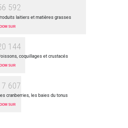
5
6
5
9
2
roduits laitiers et matières grasses
OOM SUR
2
0
1
4
4
oissons, coquillages et crustacés
OOM SUR
1
7
6
0
7
es cranberries, les baies du tonus
OOM SUR