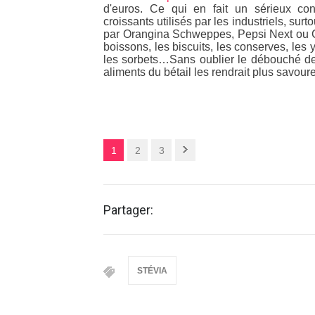
d'euros. Ce qui en fait un sérieux co
croissants utilisés par les industriels, su
par Orangina Schweppes, Pepsi Next ou Co
boissons, les biscuits, les conserves, les 
les sorbets…Sans oublier le débouché de l
aliments du bétail les rendrait plus savour
1
2
3
Partager:
STÉVIA