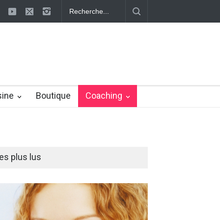
s définitivement la cellulite !
La cellulite : les méthodes pour s'en d
sine
Boutique
Coaching
es plus lus