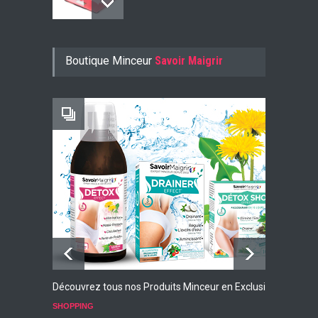
Konjac Guarana
Boutique Minceur
Savoir Maigrir
-10% AVEC LE CODE KONJ10
Faites Votre Bilan Minceur
GRATUIT
Découvrez tous nos Produits Minceur en Exclusivité
L
p
SHOPPING