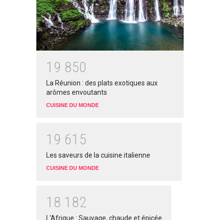
1
9
8
5
0
La Réunion : des plats exotiques aux
arômes envoutants
CUISINE DU MONDE
1
9
6
1
5
Les saveurs de la cuisine italienne
CUISINE DU MONDE
1
8
1
8
2
L'Afrique : Sauvage, chaude et épicée