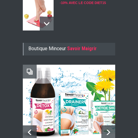
-10% AVEC LE CODE DIET15
Konjac Guarana
Boutique Minceur
Savoir Maigrir
-10% AVEC LE CODE KONJ10
Faites Votre Bilan Minceur
GRATUIT