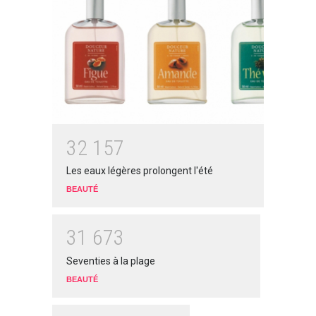
3
2
1
5
7
Les eaux légères prolongent l'été
BEAUTÉ
3
1
6
7
3
Seventies à la plage
BEAUTÉ