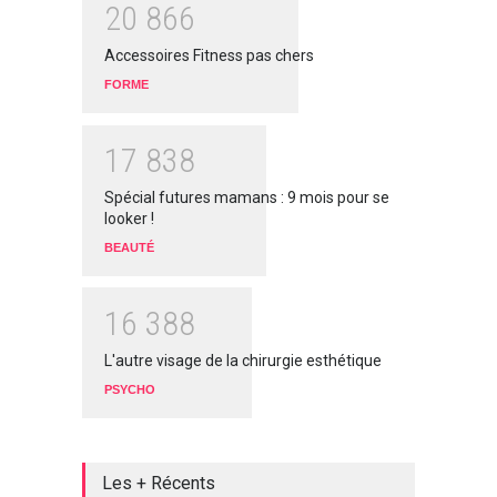
2
0
8
6
6
Accessoires Fitness pas chers
FORME
1
7
8
3
8
Spécial futures mamans : 9 mois pour se
looker !
BEAUTÉ
1
6
3
8
8
L'autre visage de la chirurgie esthétique
PSYCHO
Les + Récents