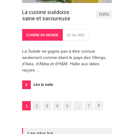
La cuisine suédoise :
15251
saine et savoureuse
CUISINE DU MONDE
25 Jan 2021
La Suède ne gagne pas à être connue
seulement comme étant le pays des Vikings,
d'Ikéa, d'Abba et d'H&M. Halte aux idées
reçues ...
Lire la suite
1
2
3
4
5
...
7
Les plus lus