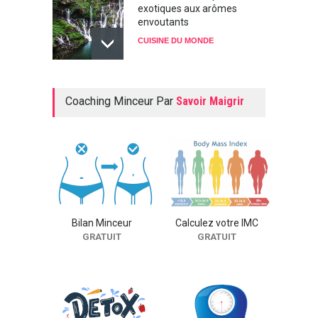
exotiques aux arômes
envoutants
CUISINE DU MONDE
La cuisine suédoise : saine
Coaching Minceur Par
Savoir Maigrir
et savoureuse
CUISINE DU MONDE
L'Afrique : Sauvage, chaude
et épicée
CUISINE DU MONDE
Bilan Minceur
Calculez votre IMC
GRATUIT
GRATUIT