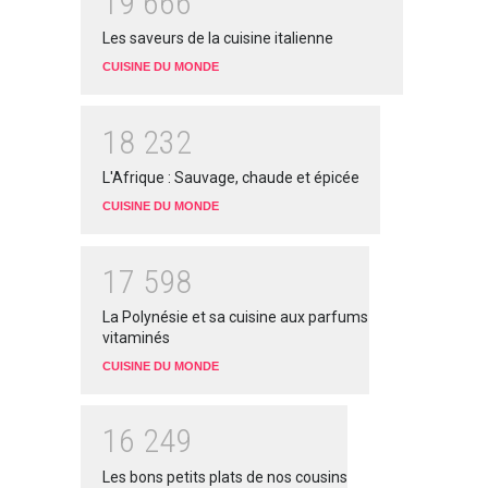
1
9
6
6
6
Les saveurs de la cuisine italienne
CUISINE DU MONDE
1
8
2
3
2
L'Afrique : Sauvage, chaude et épicée
CUISINE DU MONDE
1
7
5
9
8
La Polynésie et sa cuisine aux parfums
vitaminés
CUISINE DU MONDE
1
6
2
4
9
Les bons petits plats de nos cousins