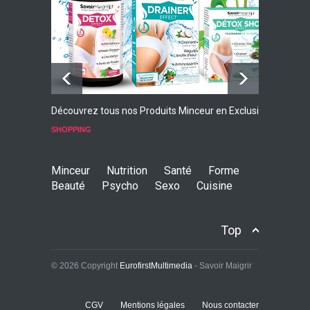
GRATUIT
Découvrez tous nos Produits Minceur en Exclusivité
L
p
SHOPPING
S
Minceur
Nutrition
Santé
Forme
Beauté
Psycho
Sexo
Cuisine
Top
© 2026 Copyright
EurofirstMultimedia
- Savoir Maigrir
CGV
Mentions légales
Nous contacter