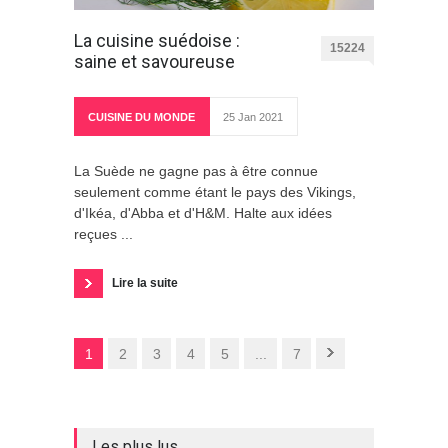
La cuisine suédoise :
15224
saine et savoureuse
CUISINE DU MONDE
25 Jan 2021
La Suède ne gagne pas à être connue
seulement comme étant le pays des Vikings,
d'Ikéa, d'Abba et d'H&M. Halte aux idées
reçues ...
Lire la suite
1
2
3
4
5
...
7
Les plus lus