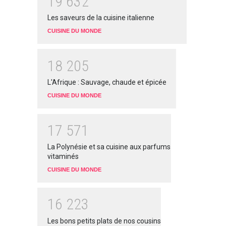
1
9
6
3
2
Les saveurs de la cuisine italienne
CUISINE DU MONDE
1
8
2
0
5
L'Afrique : Sauvage, chaude et épicée
CUISINE DU MONDE
1
7
5
7
1
La Polynésie et sa cuisine aux parfums
vitaminés
CUISINE DU MONDE
1
6
2
2
3
Les bons petits plats de nos cousins