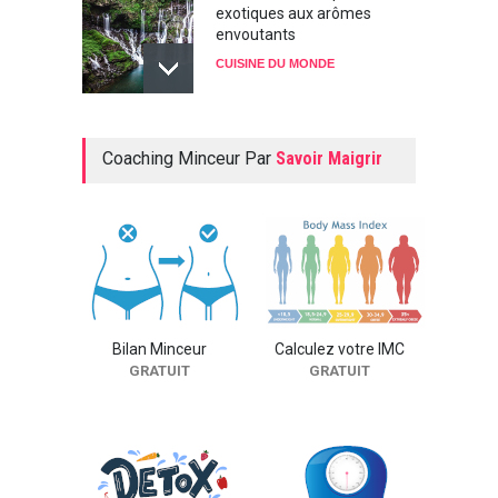
exotiques aux arômes
envoutants
CUISINE DU MONDE
Les bons petits plats de nos
Coaching Minceur Par
Savoir Maigrir
cousins québécois.
CUISINE DU MONDE
L'Afrique : Sauvage, chaude
et épicée
CUISINE DU MONDE
Bilan Minceur
Calculez votre IMC
GRATUIT
GRATUIT