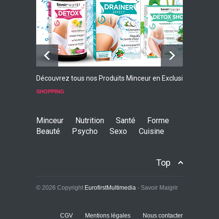
GRATUIT
Découvrez tous nos Produits Minceur en Exclusivité
L
p
SHOPPING
S
Minceur
Nutrition
Santé
Forme
Beauté
Psycho
Sexo
Cuisine
Top
© 2026 Copyright
EurofirstMultimedia
- Savoir Maigrir
CGV
Mentions légales
Nous contacter