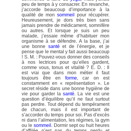
peu de temps à y consacrer. En revanche,
j’accorde beaucoup d’importance à la
qualité de mon
sommeil
pour récupérer.
Heureusement, je dors très bien sans
jamais prendre de médicament, somnifère
ou autres. Et lorsque je suis un peu
malade, j’essaie même d’habituer mon
organisme à se défendre. A la base, j’ai
une bonne
santé
et de l’énergie, et je
pense que le mental y fait aussi beaucoup
! S. M. : Pouvez-vous donner des conseils
à nos lectrices pour qu’elles gardent,
comme vous, tonus et vitalité ? E. D. : Il
est vrai que dans mon métier il faut
toujours être en
forme
, car on est
constamment en « représentation ». Le
secret réside dans une bonne hygiène de
vie pour garder la
santé
. La vie est une
question d’équilibre qu’il ne faut surtout
pas perdre. Tout dépend du tempérament
de chacun, mais il est important de
s’accorder du temps pour soi. Pas d’excès
ni dans l’alimentation, les régimes, la gym
ou le
sommeil
. Dormir sept ou huit heures
d’affilée n’est pas du temps perdu et