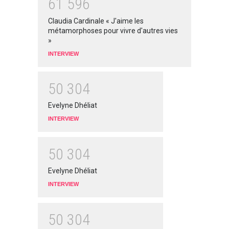
6
1
5
9
6
Claudia Cardinale « J'aime les
métamorphoses pour vivre d'autres vies
»
INTERVIEW
5
0
3
0
4
Evelyne Dhéliat
INTERVIEW
5
0
3
0
4
Evelyne Dhéliat
INTERVIEW
5
0
3
0
4