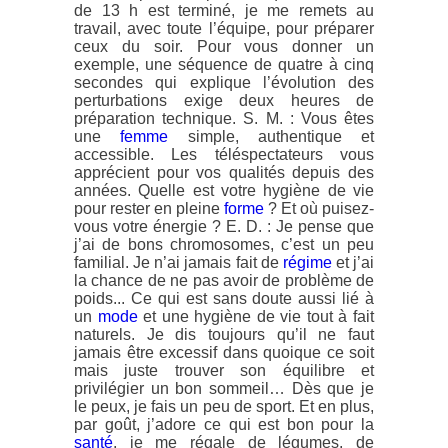
de 13 h est terminé, je me remets au
travail, avec toute l’équipe, pour préparer
ceux du soir. Pour vous donner un
exemple, une séquence de quatre à cinq
secondes qui explique l’évolution des
perturbations exige deux heures de
préparation technique. S. M. : Vous êtes
une
femme
simple, authentique et
accessible. Les téléspectateurs vous
apprécient pour vos qualités depuis des
années. Quelle est votre hygiène de vie
pour rester en pleine
forme
? Et où puisez-
vous votre énergie ? E. D. : Je pense que
j’ai de bons chromosomes, c’est un peu
familial. Je n’ai jamais fait de
régime
et j’ai
la chance de ne pas avoir de problème de
poids... Ce qui est sans doute aussi lié à
un
mode
et une hygiène de vie tout à fait
naturels. Je dis toujours qu’il ne faut
jamais être excessif dans quoique ce soit
mais juste trouver son équilibre et
privilégier un bon sommeil… Dès que je
le peux, je fais un peu de sport. Et en plus,
par goût, j’adore ce qui est bon pour la
santé
, je me régale de légumes, de