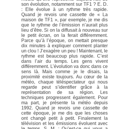
son évolution, notamment sur TF1 ? E. D.
: Elle évolue à un rythme très rapide.
Quand je revois une cassette de « La
maison de TF1 », par exemple, je me dis
que le rythme de l’émission n’aurait plus
lieu d’être. Si on la diffusait à nouveau sur
le petit écran, on la ferait différemment.
Parce qu’à l’époque, on mettait presque
dix minutes à expliquer comment planter
un clou ! J’exagère un peu ! Maintenant, le
rythme est beaucoup plus rapide. C’est
dans l’air du temps. Les gens vivent
différemment. L’évolution va donc dans ce
sens là. Mais comme je le disais, la
proximité existe toujours. Au cœur de la
météo, chaque téléspectateur qui nous
regarde peut s’identifier grâce à la
représentation de sa région. Les
techniques progressent également. Pour
ma part, je présente la météo depuis
1992. Quand je revois une cassette de
cette époque, je me dis que les choses
ont changé petit à petit. Finalement la
télévision et les émissions évoluent avec
le temps. S. M. : Qu’est-ce qui vous a