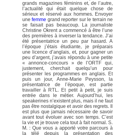
grands magazines féminins et, de l’autre,
l’actualité qui était quelque chose de
sérieux et réservé aux hommes. Envoyer
une
femme
grand reporter sur le terrain ne
se faisait pas beaucoup. La journaliste
Christine Okrent a commencé à être l’une
des premières à inverser la tendance. J’ai
été présentatrice un peu par hasard. A
l’époque j’étais étudiante, je préparais
une licence d’anglais, et, pour gagner un
peu d’argent, j’avais répondu à une petite
« annonce-concours » de l’ORTF qui,
justement, cherchait quelqu’un pour
présenter les programmes en anglais. Et
puis un jour, Anne-Marie Peysson, la
présentatrice de l’époque, est partie
travailler à RTL. Et petit à petit, je suis
entrée dans le métier. Aujourd’hui, les
speakerines n’existent plus, mais il ne faut
pas être nostalgique et avoir des regrets. Il
est plus que jamais nécessaire de savoir
avant tout évoluer avec son temps. C’est
la vie et je trouve cela tout à fait normal. S.
M. : Que vous a apporté votre parcours à
la télé depuis la présentation des