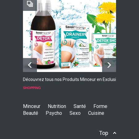
Retrouvez nos Magazines
1 N° OFFERT
Découvrez tous nos Produits Minceur en Exclusivité
L
p
SHOPPING
S
Minceur
Nutrition
Santé
Forme
Beauté
Psycho
Sexo
Cuisine
Top