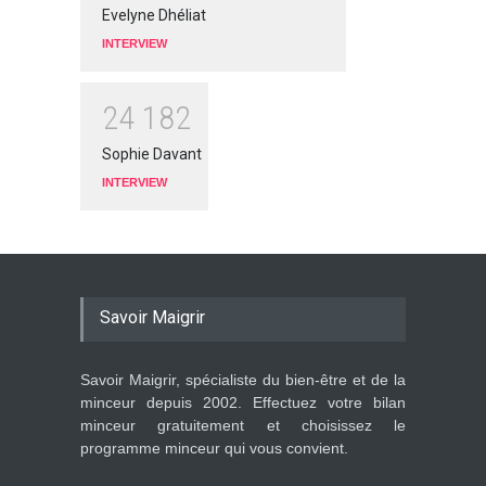
Evelyne Dhéliat
INTERVIEW
2
4
1
8
2
Sophie Davant
INTERVIEW
Savoir Maigrir
Savoir Maigrir, spécialiste du bien-être et de la
minceur depuis 2002. Effectuez votre bilan
minceur gratuitement et choisissez le
programme minceur qui vous convient.