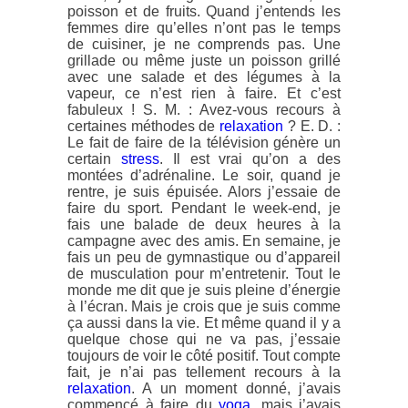
poisson et de fruits. Quand j’entends les
femmes dire qu’elles n’ont pas le temps
de cuisiner, je ne comprends pas. Une
grillade ou même juste un poisson grillé
avec une salade et des légumes à la
vapeur, ce n’est rien à faire. Et c’est
fabuleux ! S. M. : Avez-vous recours à
certaines méthodes de
relaxation
? E. D. :
Le fait de faire de la télévision génère un
certain
stress
. Il est vrai qu’on a des
montées d’adrénaline. Le soir, quand je
rentre, je suis épuisée. Alors j’essaie de
faire du sport. Pendant le week-end, je
fais une balade de deux heures à la
campagne avec des amis. En semaine, je
fais un peu de gymnastique ou d’appareil
de musculation pour m’entretenir. Tout le
monde me dit que je suis pleine d’énergie
à l’écran. Mais je crois que je suis comme
ça aussi dans la vie. Et même quand il y a
quelque chose qui ne va pas, j’essaie
toujours de voir le côté positif. Tout compte
fait, je n’ai pas tellement recours à la
relaxation
. A un moment donné, j’avais
commencé à faire du
yoga
, mais j’avais