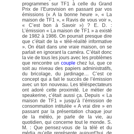
programmes sur TF1 à celle du Grand
Prix de l’Eurovision en passant par vos
émissions (« A la bonne heure », « La
maison de TF1 », « Ravis de vous voir »,
« C’est bon à Savoir ») ? E. D. :
L’émission « La maison de TF1 » a existé
de 1982 à 1986. On pourrait presque dire
que c’était de la « télé-réalité informative
». On était dans une vraie maison, on se
parlait en ignorant la caméra. C’était donc
la vie de tous les jours avec les problèmes
que rencontre un
couple
chez lui, que ce
soit au niveau des papiers administratifs,
du bricolage, du jardinage… C’est ce
concept qui a fait le succès de l’émission
avec un ton nouveau. Les téléspectateurs
ont adoré cette proximité. Le métier de
speakerine, c’était aussi ça. Depuis « La
maison de TF1 » jusqu’à l’émission de
consommation intitulée « A vrai dire » en
passant par la présentation chaque jour
de la météo, je parle de la vie, au
quotidien, qui concerne tout le monde. S.
M. : Que pensez-vous de la télé et du
média qu’elle représente aujourd’hui, de