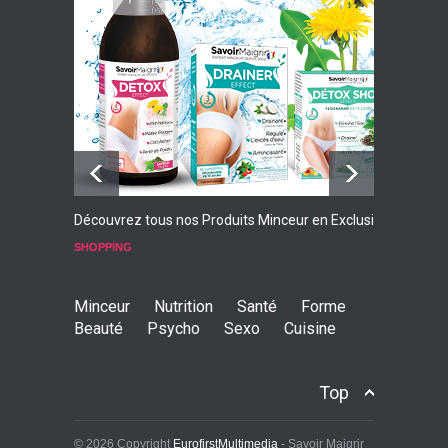
Faites Votre Bilan Minceur
GRATUIT
Découvrez tous nos Produits Minceur en Exclusivité
L
p
SHOPPING
S
Minceur
Nutrition
Santé
Forme
Beauté
Psycho
Sexo
Cuisine
Top
© 2026 Copyright
EurofirstMultimedia
- Savoir Maigrir