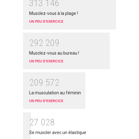
3
1
3
1
4
6
Musclez-vous à la plage !
UN PEU D'EXERCICE
2
9
2
2
0
9
Musclez-vous au bureau !
UN PEU D'EXERCICE
2
0
9
5
7
2
La musculation au féminin
UN PEU D'EXERCICE
2
7
0
2
8
Se muscler avec un élastique