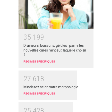
3
5
1
9
9
Draineurs, boissons, gélules : parmi les
nouvelles cures minceur, laquelle choisir
?
RÉGIMES SPÉCIFIQUES
2
7
6
1
8
Mincissez selon votre morphologie
RÉGIMES SPÉCIFIQUES
2
5
4
2
8