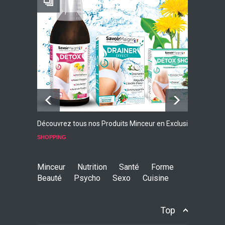
Faites Votre Bilan Minceur
GRATUIT
Découvrez tous nos Produits Minceur en Exclusivité
L
p
SHOPPING
S
Minceur
Nutrition
Santé
Forme
Beauté
Psycho
Sexo
Cuisine
Top