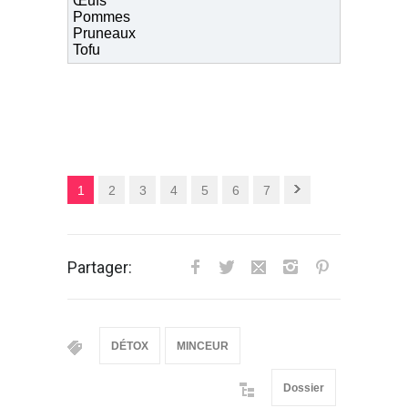
Œufs
Pommes
Pruneaux
Tofu
1
2
3
4
5
6
7
Partager:
DÉTOX
MINCEUR
Dossier