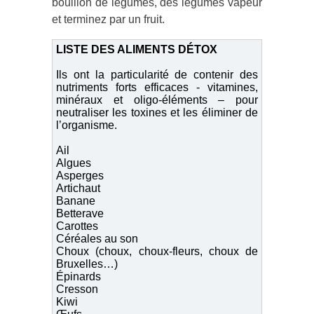
bouillon de légumes, des légumes vapeur
et terminez par un fruit.
LISTE DES ALIMENTS DÉTOX
Ils ont la particularité de contenir des
nutriments forts efficaces - vitamines,
minéraux et oligo-éléments – pour
neutraliser les toxines et les éliminer de
l’organisme.
Ail
Algues
Asperges
Artichaut
Banane
Betterave
Carottes
Céréales au son
Choux (choux, choux-fleurs, choux de
Bruxelles…)
Épinards
Cresson
Kiwi