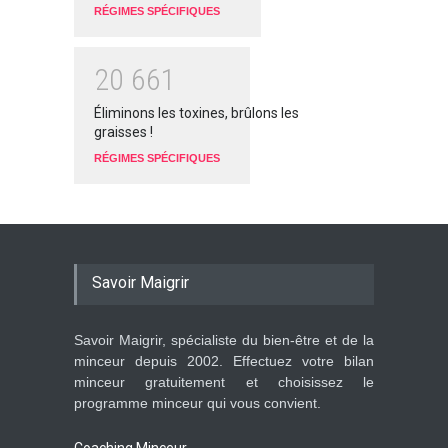
RÉGIMES SPÉCIFIQUES
2
0
6
6
1
Éliminons les toxines, brûlons les
graisses !
RÉGIMES SPÉCIFIQUES
Savoir Maigrir
Savoir Maigrir, spécialiste du bien-être et de la
minceur depuis 2002. Effectuez votre bilan
minceur gratuitement et choisissez le
programme minceur qui vous convient.
Coaching Minceur