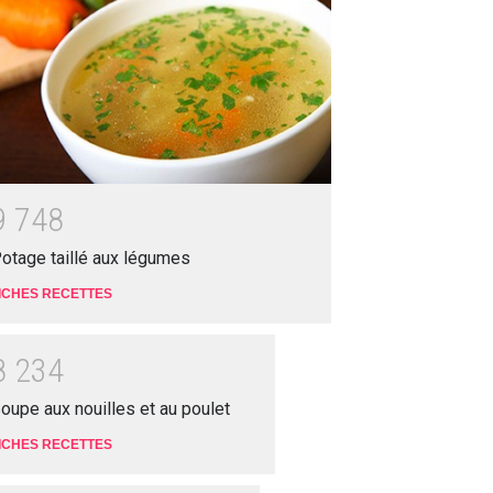
9
7
4
8
otage taillé aux légumes
ICHES RECETTES
8
2
3
4
oupe aux nouilles et au poulet
ICHES RECETTES