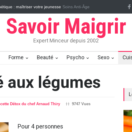
tique : maîtriser votre jeunesse
Soins Anti-Âge
Vrai/Faux sur le cellulite
Massages
Savoir Maigrir
Expert Minceur depuis 2002
Forme
Beauté
Psycho
Sexo
Cui
lé aux légumes
L
cette Détox du chef Arnaud Thiry
9747 Vues
Pour 4 personnes