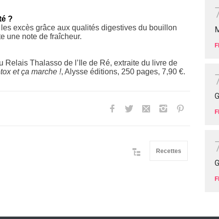
té ?
r les excès grâce aux qualités digestives du bouillon
M
e une note de fraîcheur.
F
 Relais Thalasso de l’Ile de Ré, extraite du livre de
tox et ça marche !
, Alysse éditions, 250 pages, 7,90 €.
G
F
Recettes
G
F