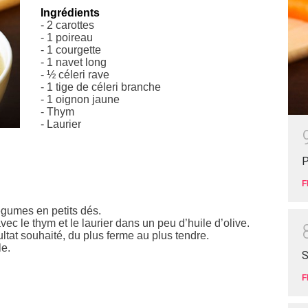
Ingrédients
- 2 carottes
- 1 poireau
- 1 courgette
- 1 navet long
- ½ céleri rave
- 1 tige de céleri branche
- 1 oignon jaune
- Thym
- Laurier
P
F
légumes en petits dés.
vec le thym et le laurier dans un peu d’huile d’olive.
ultat souhaité, du plus ferme au plus tendre.
le.
S
F