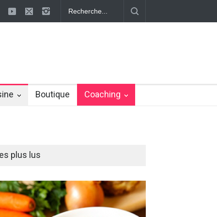
 ayurvédiques pour éliminer la cellulite
Effaçons définitivement la cel
sine
Boutique
Coaching
es plus lus