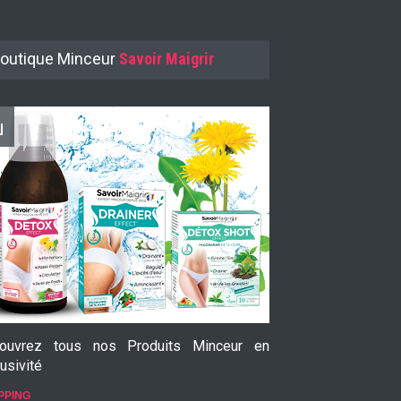
outique Minceur
Savoir Maigrir
ouvrez tous nos Produits Minceur en
Le Garcinia Cam
usivité
prouvée
PPING
SHOPPING