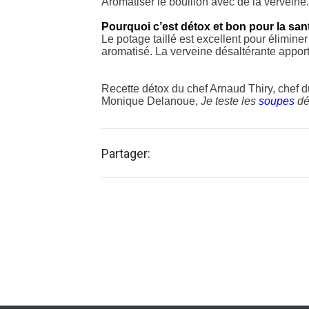
Aromatiser le bouillon avec de la verveine.
Pourquoi c’est détox et bon pour la san
Le potage taillé est excellent pour élimine
aromatisé. La verveine désaltérante apport
Recette détox du chef Arnaud Thiry, chef du
Monique Delanoue,
Je teste les
soupes
dé
Partager: