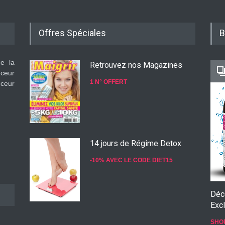
Offres Spéciales
B
de la
Retrouvez nos Magazines
nceur
1 N° OFFERT
nceur
14 jours de Régime Detox
-10% AVEC LE CODE DIET15
Déc
Excl
Konjac Guarana
SHO