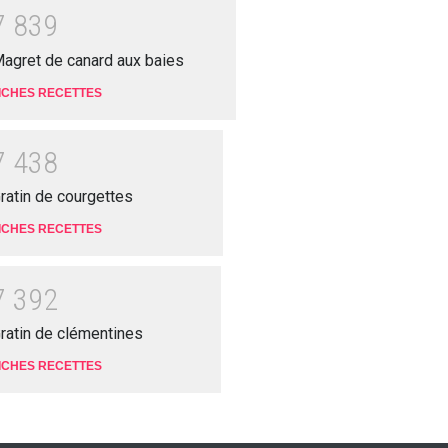
7
8
3
9
agret de canard aux baies
ICHES RECETTES
7
4
3
8
ratin de courgettes
ICHES RECETTES
7
3
9
2
ratin de clémentines
ICHES RECETTES