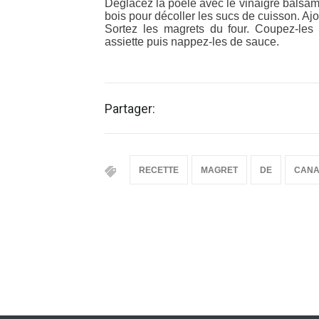
Déglacez la poêle avec le vinaigre balsami
bois pour décoller les sucs de cuisson. Ajou
Sortez les magrets du four. Coupez-le
assiette puis nappez-les de sauce.
Partager:
RECETTE
MAGRET
DE
CAN