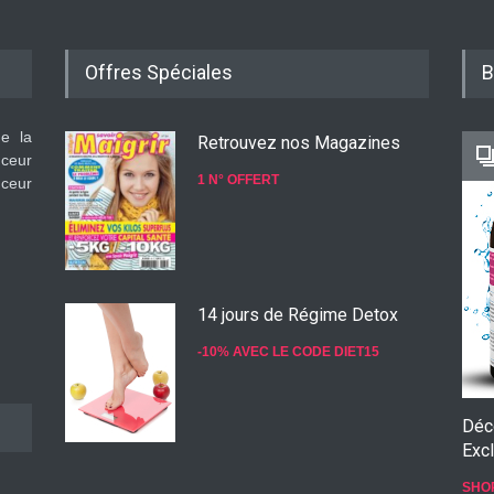
Offres Spéciales
B
de la
Retrouvez nos Magazines
nceur
1 N° OFFERT
nceur
14 jours de Régime Detox
-10% AVEC LE CODE DIET15
Déc
Excl
Konjac Guarana
SHO