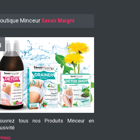
outique Minceur
Savoir Maigrir
ouvrez tous nos Produits Minceur en
Le Garcinia Cam
usivité
prouvée
PPING
SHOPPING