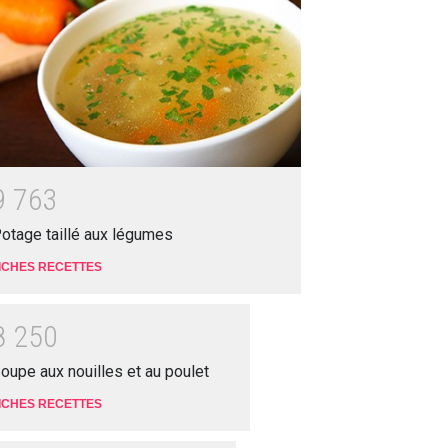
9
7
6
3
otage taillé aux légumes
ICHES RECETTES
8
2
5
0
oupe aux nouilles et au poulet
ICHES RECETTES