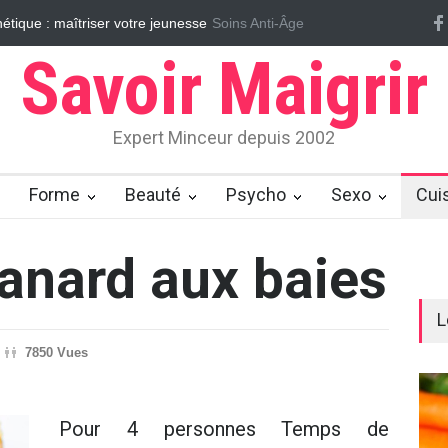
tique : maîtriser votre jeunesse
Soins Anti-Âge
Vrai/Faux sur le cellulite
Massages
Savoir Maigrir
Expert Minceur depuis 2002
Forme
Beauté
Psycho
Sexo
Cui
anard aux baies
L
7850 Vues
Pour 4 personnes Temps de