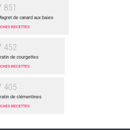
7
8
5
1
agret de canard aux baies
ICHES RECETTES
7
4
5
2
ratin de courgettes
ICHES RECETTES
7
4
0
5
ratin de clémentines
ICHES RECETTES