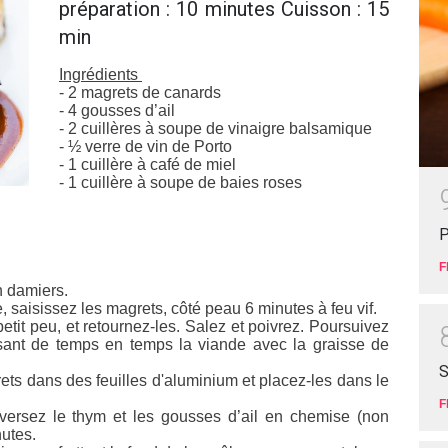
préparation : 10 minutes Cuisson : 15
min
Ingrédients
- 2 magrets de canards
- 4 gousses d’ail
- 2 cuillères à soupe de vinaigre balsamique
- ½ verre de vin de Porto
- 1 cuillère à café de miel
- 1 cuillère à soupe de baies roses
P
F
n damiers.
saisissez les magrets, côté peau 6 minutes à feu vif.
etit peu, et retournez-les. Salez et poivrez. Poursuivez
sant de temps en temps la viande avec la graisse de
S
ets dans des feuilles d'aluminium et placez-les dans le
F
 versez le thym et les gousses d’ail en chemise (non
nutes.