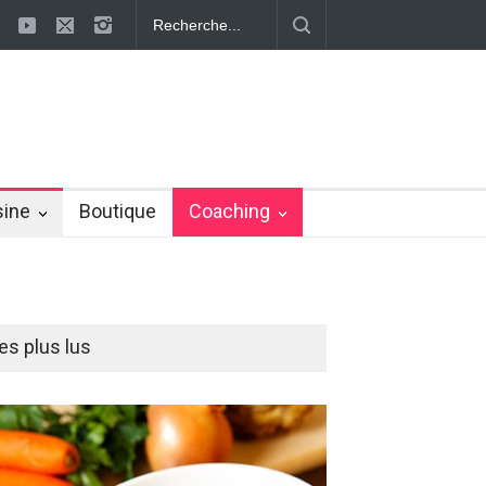
 ayurvédiques pour éliminer la cellulite
Effaçons définitivement la ce
sine
Boutique
Coaching
es plus lus