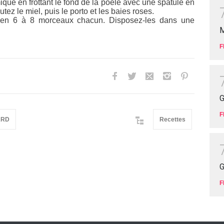
que en frottant le fond de la poêle avec une spatule en
tez le miel, puis le porto et les baies roses.
s en 6 à 8 morceaux chacun. Disposez-les dans une
M
F
G
F
ARD
Recettes
G
F