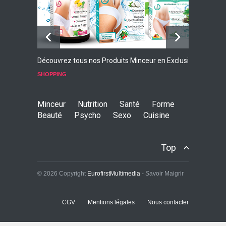
Découvrez tous nos Produits Minceur en Exclusivité
L
p
SHOPPING
S
Minceur
Nutrition
Santé
Forme
Beauté
Psycho
Sexo
Cuisine
Top
© 2026 Copyright
EurofirstMultimedia
- Savoir Maigrir
CGV
Mentions légales
Nous contacter