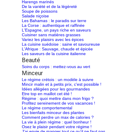
Harengs marinés
De la variété et de la légèreté
Soupe de poissons
Salade niçoise
Les Bahamas : le paradis sur terre
La Corse : authentique et raffinée
L'Espagne, un pays riche en saveurs
Cuisiner sans matières grasses
Variez les plaisirs avec les épices
La cuisine suédoise : saine et savoureuse
L'Afrique : Sauvage, chaude et épicée
Les saveurs de la cuisine italienne
Beauté
Soins du corps : mettez-vous au vert
Minceur
Le régime crétois : un modèle à suivre
Mincir malin et à petits prix, c'est possible !
Idées allégées pour les gourmandes
Etre top en maillot cet été !
Régime : quoi mettre dans mon frigo ?
Profitez sereinement de vos vacances !
Le régime comportemental
Les bienfaits minceur des plantes
Comment perdre un max de calories ?
La vie à plein régime : quel bonheur !
Osez le plaisir pendant votre régime !
J'ai envie de manger tout ce qu'il ne faut pas