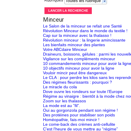
Rubriques
Toutes les rubriques
Minceur
Le Salon de la minceur se refait une Santé
Révolution Minceur dans le monde du textile !
Cap sur la minceur avec la thalasso !
Révolution minceur : la lingerie amincissante
Les bienfaits minceur des plantes
Votre ABCdaire Minceur
Draineurs, boissons, gélules : parmi les nouvell
Vigilance sur les compléments minceur
10 commandements minceur pour avoir la lign
10 objectifs minceur pour avoir la ligne
Vouloir mincir peut être dangereux
Le CLA : pour perdre les kilos sans les reprend
Des régimes fleurissants : pourquoi ?
Le miracle du cola
Dove ouvre les rondeurs sur toute l’Europe
Régime au vinaigre : bientôt à la mode chez no
Zoom sur les thalassos
La mode est au ”fil”.
Oui au gorgonzola pendant son régime !
Des protéines pour stabiliser son poids
Homéopathie, fais-moi mincir !
Le come-back des crèmes anti-cellulite
C'est l'heure de vous mettre au “régime”