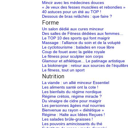
Mincir avec les médecines douces
« Je veux des fesses musclées et rebondies »
40 astuces pour un été au TOP !
Dessous de bras relâchés : que faire ?
Forme
Un salon dédié aux cures minceur
Des salles de Fitness dédiées aux femmes…
Le TOP 10 des sports qui font maigrir
Massage : l'alliance du soin et de la volupté
Le cyclotourisme : balades en roue libre
Coup de fouet avec la gelée royale
Le fitness pour sculpter son corps
Glamour et athlétique... Le patinage artistique
La biokinergie : retour aux sources de l'équilibr
Le fitness, tout un sport
Nutrition
La viande : un allié minceur Essentiel
Les aliments santé ont la cote !
Les bienfaits du régime nordique
Régime crétois, régime miracle ?
Du vinaigre de cidre pour maigrir
Les personnes âgées mal nourries
Bienvenue au rayon « diététique »
Régime : Halte aux Idées Reçues !
Les salades brûle-graisses !
Les pouvoirs amincissants du thé