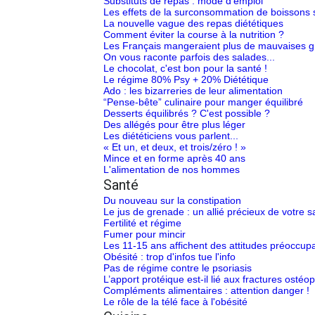
Substituts de repas : mode d'emploi
Les effets de la surconsommation de boissons s
La nouvelle vague des repas diététiques
Comment éviter la course à la nutrition ?
Les Français mangeraient plus de mauvaises gr
On vous raconte parfois des salades...
Le chocolat, c'est bon pour la santé !
Le régime 80% Psy + 20% Diététique
Ado : les bizarreries de leur alimentation
“Pense-bête” culinaire pour manger équilibré
Desserts équilibrés ? C'est possible ?
Des allégés pour être plus léger
Les diététiciens vous parlent...
« Et un, et deux, et trois/zéro ! »
Mince et en forme après 40 ans
L'alimentation de nos hommes
Santé
Du nouveau sur la constipation
Le jus de grenade : un allié précieux de votre s
Fertilité et régime
Fumer pour mincir
Les 11-15 ans affichent des attitudes préoccup
Obésité : trop d'infos tue l'info
Pas de régime contre le psoriasis
L’apport protéique est-il lié aux fractures ost
Compléments alimentaires : attention danger !
Le rôle de la télé face à l'obésité