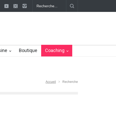
s définitivement la cellulite !
La cellulite : les méthodes pour s'en d
sine
Boutique
Coaching
Accueil
Recherche