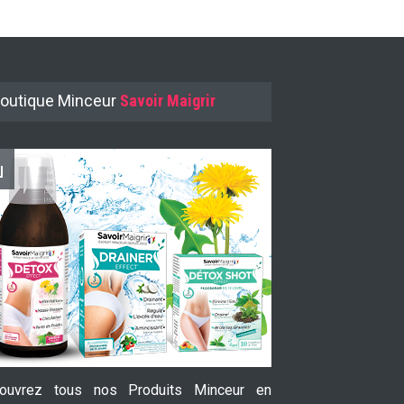
outique Minceur
Savoir Maigrir
ouvrez tous nos Produits Minceur en
Le Garcinia Cam