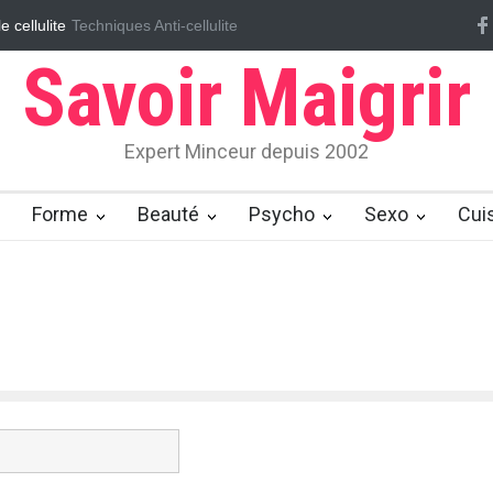
e cellulite
Techniques Anti-cellulite
Massages ayurvédiques pour éliminer la cellulite
Effaçon
Savoir Maigrir
Expert Minceur depuis 2002
Forme
Beauté
Psycho
Sexo
Cui