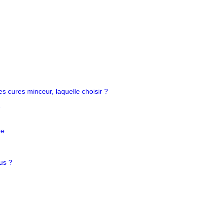
es cures minceur, laquelle choisir ?
e
re
us ?