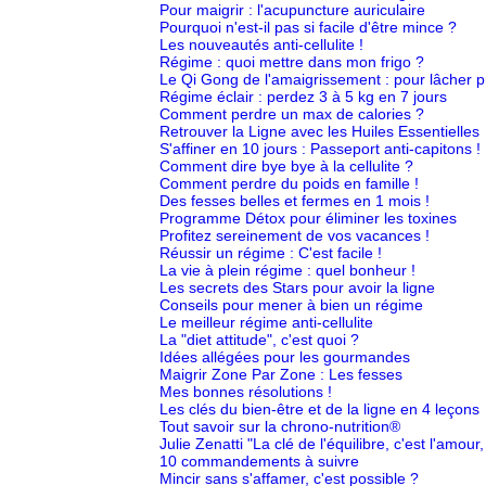
Pour maigrir : l'acupuncture auriculaire
Pourquoi n'est-il pas si facile d'être mince ?
Les nouveautés anti-cellulite !
Régime : quoi mettre dans mon frigo ?
Le Qi Gong de l'amaigrissement : pour lâcher pr
Régime éclair : perdez 3 à 5 kg en 7 jours
Comment perdre un max de calories ?
Retrouver la Ligne avec les Huiles Essentielles
S'affiner en 10 jours : Passeport anti-capitons !
Comment dire bye bye à la cellulite ?
Comment perdre du poids en famille !
Des fesses belles et fermes en 1 mois !
Programme Détox pour éliminer les toxines
Profitez sereinement de vos vacances !
Réussir un régime : C'est facile !
La vie à plein régime : quel bonheur !
Les secrets des Stars pour avoir la ligne
Conseils pour mener à bien un régime
Le meilleur régime anti-cellulite
La "diet attitude", c'est quoi ?
Idées allégées pour les gourmandes
Maigrir Zone Par Zone : Les fesses
Mes bonnes résolutions !
Les clés du bien-être et de la ligne en 4 leçons
Tout savoir sur la chrono-nutrition®
Julie Zenatti "La clé de l'équilibre, c'est l'amou
10 commandements à suivre
Mincir sans s'affamer, c'est possible ?