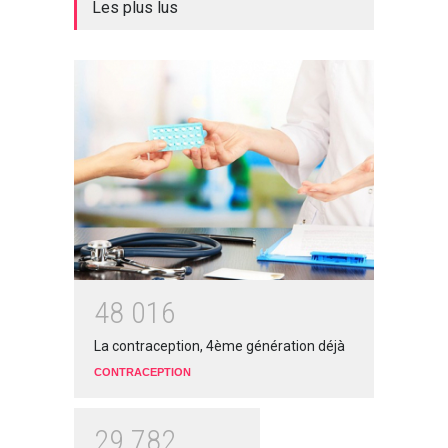
Les plus lus
4
8
0
1
6
La contraception, 4ème génération déjà
CONTRACEPTION
2
9
7
8
2