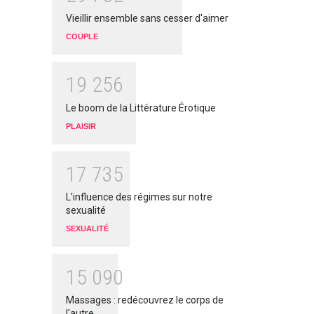
Vieillir ensemble sans cesser d'aimer
COUPLE
1
9
2
5
6
Le boom de la Littérature Érotique
PLAISIR
1
7
7
3
5
L'influence des régimes sur notre
sexualité
SEXUALITÉ
1
5
0
9
0
Massages : redécouvrez le corps de
l'autre