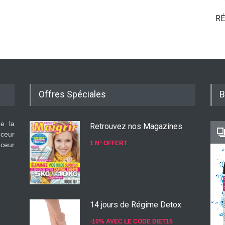
RÉ
Offres Spéciales
B
de la
Retrouvez nos Magazines
nceur
1 N° OFFERT
nceur
14 jours de Régime Detox
-10% AVEC LE CODE DIET15