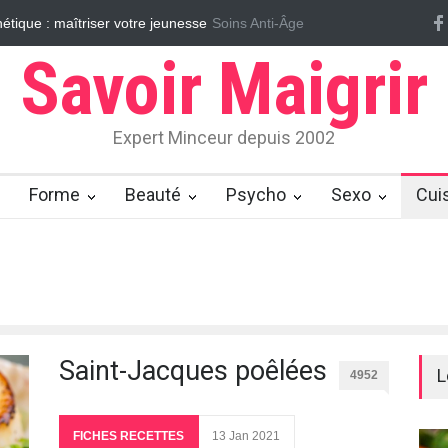
le cellulite
Soins Anti-Âge
Massages ayurvédiques pour éliminer la cellulite
Effaç
Savoir Maigrir
Expert Minceur depuis 2002
Forme
Beauté
Psycho
Sexo
Cui
Saint-Jacques poêlées
L
4952
FICHES RECETTES
13 Jan 2021