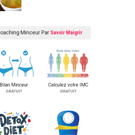
Poulet au concombre
oaching Minceur Par
Savoir Maigrir
FICHES RECETTES
Rouleaux de printemps
FICHES RECETTES
Bilan Minceur
Calculez votre IMC
GRATUIT
GRATUIT