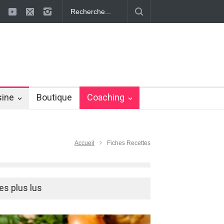
ons définitivement la cellulite !
La cellulite : les méthodes pour s'en 
sine
Boutique
Coaching
Accueil
Fiches Recettes
es plus lus