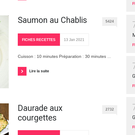
F
Saumon au Chablis
5424
M
FICHES RECETTES
13 Jan 2021
F
Cuisson : 10 minutes Préparation : 30 minutes ...
Lire la suite
G
F
Daurade aux
2732
courgettes
G
F