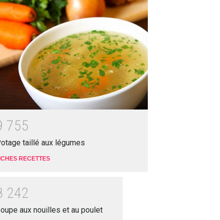
9
7
5
5
otage taillé aux légumes
ICHES RECETTES
8
2
4
2
oupe aux nouilles et au poulet