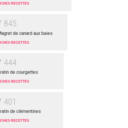
ICHES RECETTES
7
8
4
5
agret de canard aux baies
ICHES RECETTES
7
4
4
4
ratin de courgettes
ICHES RECETTES
7
4
0
1
ratin de clémentines
ICHES RECETTES