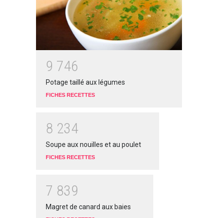
9
7
4
6
Potage taillé aux légumes
FICHES RECETTES
8
2
3
4
Soupe aux nouilles et au poulet
FICHES RECETTES
7
8
3
9
Magret de canard aux baies