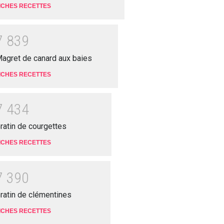
ICHES RECETTES
7
8
3
9
agret de canard aux baies
ICHES RECETTES
7
4
3
4
ratin de courgettes
ICHES RECETTES
7
3
9
0
ratin de clémentines
ICHES RECETTES