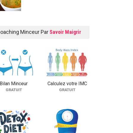
Rouleaux de printemps
oaching Minceur Par
Savoir Maigrir
FICHES RECETTES
Poulet au concombre
FICHES RECETTES
Bilan Minceur
Calculez votre IMC
GRATUIT
GRATUIT