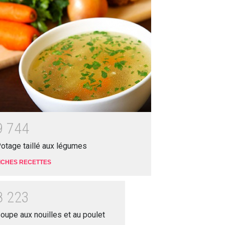
9
7
4
4
otage taillé aux légumes
ICHES RECETTES
8
2
2
3
oupe aux nouilles et au poulet