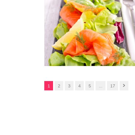
1
2
3
4
5
...
17