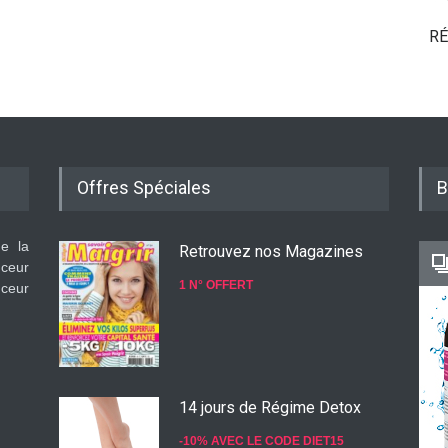
RÉ
Offres Spéciales
B
de la
Retrouvez nos Magazines
nceur
1 N° OFFERT
nceur
14 jours de Régime Detox
-10% AVEC LE CODE DIET15