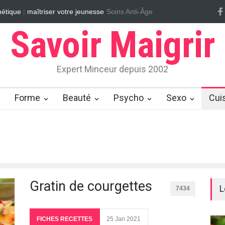
sur le cellulite
Soins Anti-Âge
Massages ayurvédiques pour éliminer la cellulite
E
Savoir Maigrir
Expert Minceur depuis 2002
Forme
Beauté
Psycho
Sexo
Cui
Gratin de courgettes
L
7434
FICHES RECETTES
25 Jan 2021