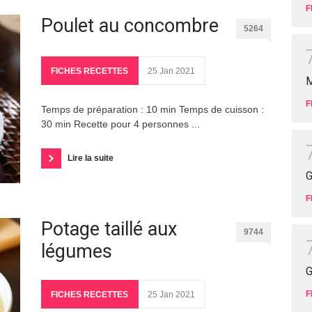
F
Poulet au concombre
5264
FICHES RECETTES
25 Jan 2021
M
F
Temps de préparation : 10 min Temps de cuisson :
30 min Recette pour 4 personnes ...
Lire la suite
G
F
Potage taillé aux
9744
légumes
G
F
FICHES RECETTES
25 Jan 2021