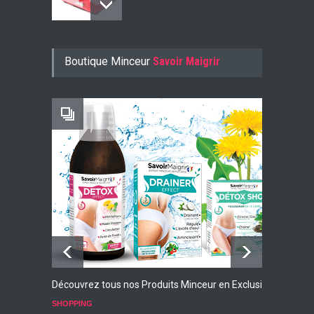
Konjac Guarana
Boutique Minceur
Savoir Maigrir
-10% AVEC LE CODE KONJ10
Faites Votre Bilan Minceur
GRATUIT
Découvrez tous nos Produits Minceur en Exclusivité
L
p
SHOPPING