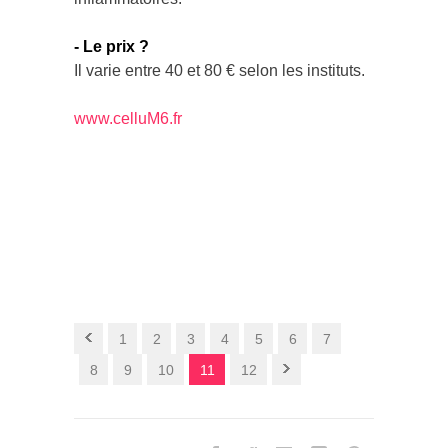
- Le prix ?
Il varie entre 40 et 80 € selon les instituts.
www.celluM6.fr
1
2
3
4
5
6
7
8
9
10
11
12