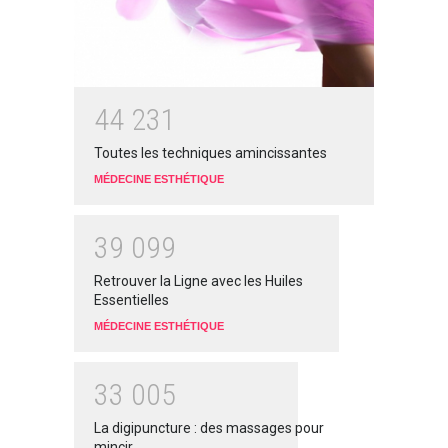
4
4
2
3
1
Toutes les techniques amincissantes
MÉDECINE ESTHÉTIQUE
3
9
0
9
9
Retrouver la Ligne avec les Huiles
Essentielles
MÉDECINE ESTHÉTIQUE
3
3
0
0
5
La digipuncture : des massages pour
mincir