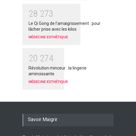
2
8
2
7
3
Le Qi Gong de l'amaigrissement : pour
lâcher prise avec les kilos
MÉDECINE ESTHÉTIQUE
2
0
2
7
4
Révolution minceur : la lingerie
amincissante
MÉDECINE ESTHÉTIQUE
Savoir Maigrir