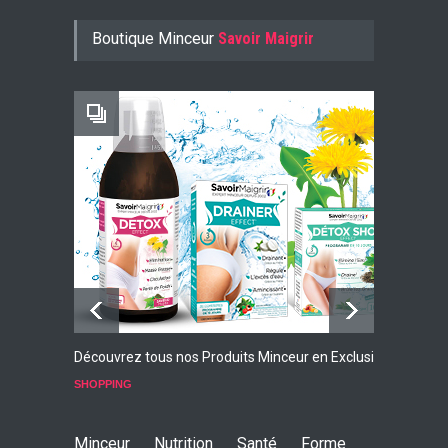
Konjac Guarana
Boutique Minceur
Savoir Maigrir
-10% AVEC LE CODE KONJ10
Faites Votre Bilan Minceur
GRATUIT
Découvrez tous nos Produits Minceur en Exclusivité
L
p
SHOPPING
S
Minceur
Nutrition
Santé
Forme