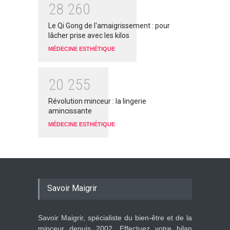
2
8
2
6
0
Le Qi Gong de l'amaigrissement : pour
lâcher prise avec les kilos
MÉDECINE ESTHÉTIQUE
2
0
2
5
5
Révolution minceur : la lingerie
amincissante
MÉDECINE ESTHÉTIQUE
Savoir Maigrir
Savoir Maigrir, spécialiste du bien-être et de la
minceur depuis 2002. Effectuez votre bilan