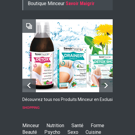
Boutique Minceur
Savoir Maigrir
-10% AVEC LE CODE KONJ10
Faites Votre Bilan Minceur
GRATUIT
Découvrez tous nos Produits Minceur en Exclusivité
L
p
SHOPPING
S
Minceur
Nutrition
Santé
Forme
Beauté
Psycho
Sexo
Cuisine