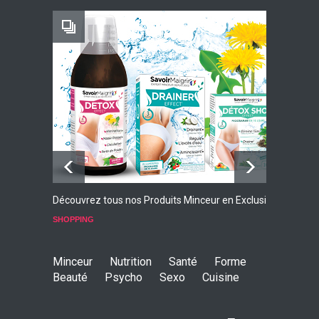
Faites Votre Bilan Minceur
GRATUIT
Découvrez tous nos Produits Minceur en Exclusivité
L
p
SHOPPING
S
Minceur
Nutrition
Santé
Forme
Beauté
Psycho
Sexo
Cuisine