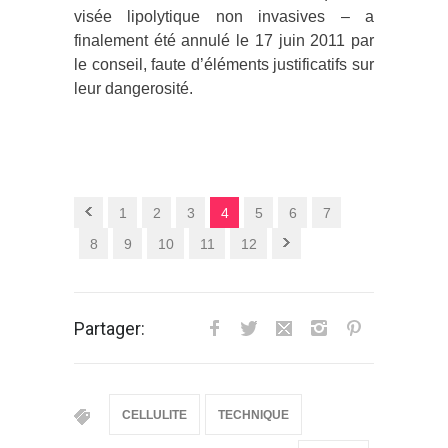
visée lipolytique non invasives – a
finalement été annulé le 17 juin 2011 par
le conseil, faute d’éléments justificatifs sur
leur dangerosité.
1
2
3
4
5
6
7
8
9
10
11
12
Partager:
CELLULITE
TECHNIQUE