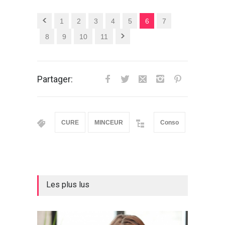
1
2
3
4
5
6
7
8
9
10
11
Partager:
CURE
MINCEUR
Conso
Les plus lus