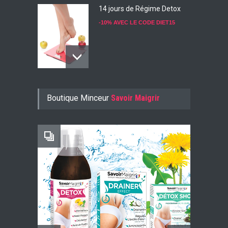
14 jours de Régime Detox
-10% AVEC LE CODE DIET15
Konjac Guarana
Boutique Minceur
Savoir Maigrir
-10% AVEC LE CODE KONJ10
Faites Votre Bilan Minceur
GRATUIT