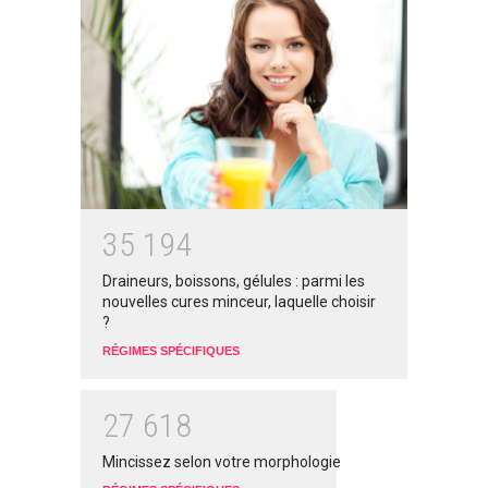
3
5
1
9
4
Draineurs, boissons, gélules : parmi les
nouvelles cures minceur, laquelle choisir
?
RÉGIMES SPÉCIFIQUES
2
7
6
1
8
Mincissez selon votre morphologie