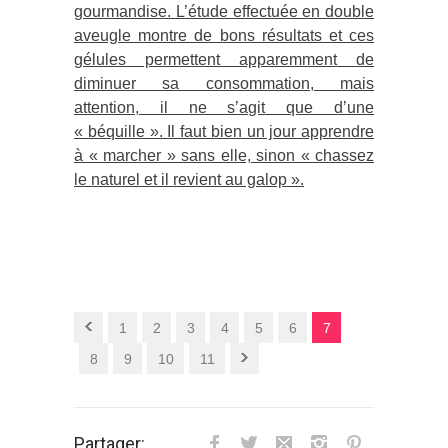
gourmandise. L’étude effectuée en double
aveugle montre de bons résultats et ces
gélules permettent apparemment de
diminuer sa consommation, mais
attention, il ne s’agit que d’une
« béquille ». Il faut bien un jour apprendre
à « marcher » sans elle, sinon « chassez
le naturel et il revient au galop ».
1
2
3
4
5
6
7
8
9
10
11
Partager: