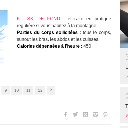
6 - SKI DE FOND :
efficace en pratique
régulière si vous habitez à la montagne.
Parties du corps sollicitées :
tous le corps,
surtout les bras, les abdos et les cuisses.
Calories dépensées à l'heure :
450
L
S
9
10
11
12
T
S