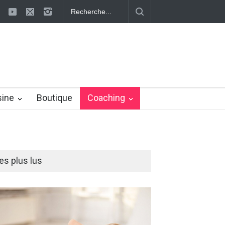
 ayurvédiques pour éliminer la cellulite
Effaçons définitivement la ce
sine
Boutique
Coaching
es plus lus