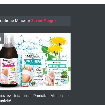
outique Minceur
Savoir Maigrir
ouvrez tous nos Produits Minceur en
Le Garcinia Cam
usivité
prouvée