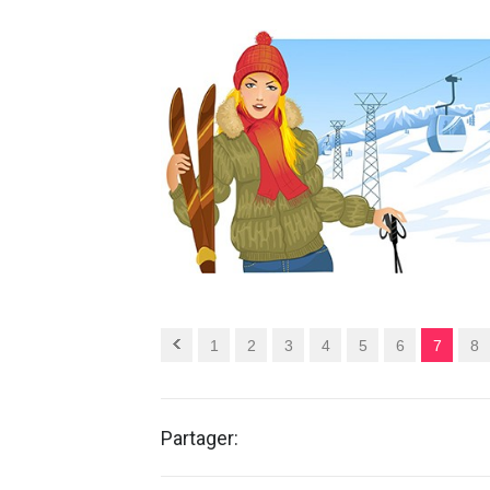
1
2
3
4
5
6
7
8
Partager: