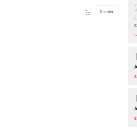
Dossier
L
c
S
A
S
A
S