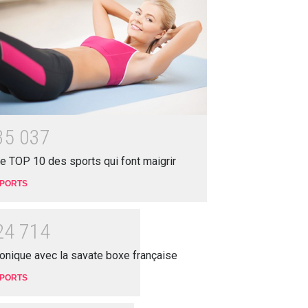
3
5
0
3
7
e TOP 10 des sports qui font maigrir
PORTS
2
4
7
1
4
onique avec la savate boxe française
PORTS