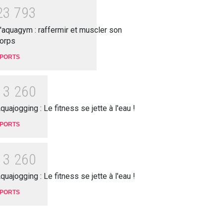
2
3
7
9
3
'aquagym : raffermir et muscler son
orps
PORTS
1
3
2
6
0
quajogging : Le fitness se jette à l'eau !
PORTS
1
3
2
6
0
quajogging : Le fitness se jette à l'eau !
PORTS