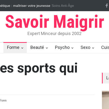
tique : maîtriser votre jeunesse
Soins Anti-Âge
Vrai/Faux sur le cellulite
Massages
Savoir Maigrir
Expert Minceur depuis 2002
Forme
Beauté
Psycho
Sexo
Cui
es sports qui
L
Vues